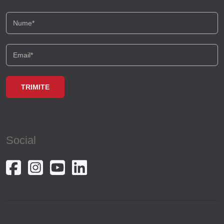
Centura Vest
Basarab
Jiului
Calea Plevnei
Parcul Circului
Theodor Pallady
Social
Agronomie
Beller
Titulescu
Vitan-Barzesti