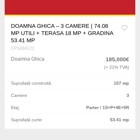
Basarabia
P-ta Amzei
DOAMNA GHICA – 3 CAMERE | 74.08
MP UTILI + TERASA 18 MP + GRADINA
Crangasi
53.41 MP
CP1694121
Batistei
Doamna Ghica
185,000€
Magheru
(+ 21% TVA)
Plevnei
Suprafață construită:
107 mp
Pajura
Camere:
3
Splaiul Unirii
Etaj:
Parter / 1S+P+4E+5R
Suprafață curte:
53.41 mp
Lipscani
Iancului