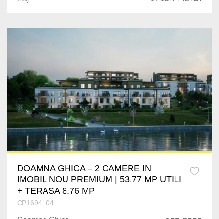
Dragomiresti-Vale
Capitale
Jilava
Cismigiu
Varteju
Gorjului
Silistea Snagovului
Unirii
Domenii
Kiseleff
Dacia
Eminescu
DOAMNA GHICA – 2 CAMERE IN
IMOBIL NOU PREMIUM | 53.77 MP UTILI
P-ta Presei Libere
+ TERASA 8.76 MP
CP1694104
P-ta Romana