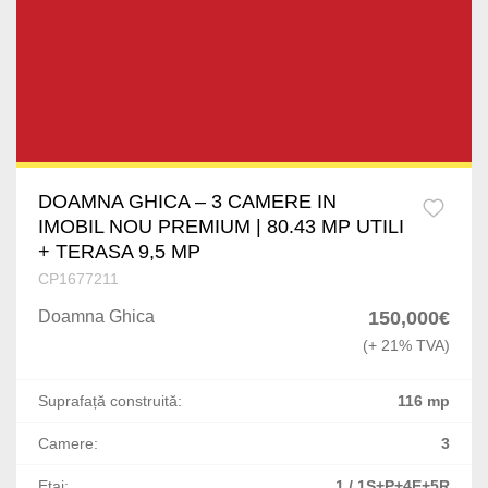
Chiajna
Militari
Prahova
Afumati
Aviatorilor
Dolj
Corbeanca
Primaverii
Arges
Buftea
Calea Victoriei
Mures
Popesti-Leordeni
DOAMNA GHICA – 3 CAMERE IN
Straulesti
IMOBIL NOU PREMIUM | 80.43 MP UTILI
Satu Mare
Dragomiresti-Deal
+ TERASA 9,5 MP
Victoriei
CP1677211
Giurgiu
Odaile
Sisesti
Doamna Ghica
150,000€
Vaslui
Cernica
(+ 21% TVA)
Universitate
Neamt
Ostratu
Suprafață construită:
116 mp
Tei
Buzau
1 Decembrie
Camere:
3
Stefan cel Mare
Braila
Etaj:
1 / 1S+P+4E+5R