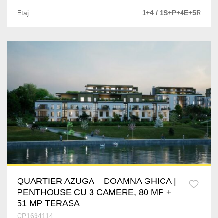
Splaiul Independentei
Etaj:
1+4 / 1S+P+4E+5R
Vitan
Centura Est
Stirbei Voda
Industriilor
Tudor Vladimirescu
P-ta Muncii
Ultracentral
QUARTIER AZUGA – DOAMNA GHICA |
P-ta Dorobanti
PENTHOUSE CU 3 CAMERE, 80 MP +
51 MP TERASA
Est
CP1694114