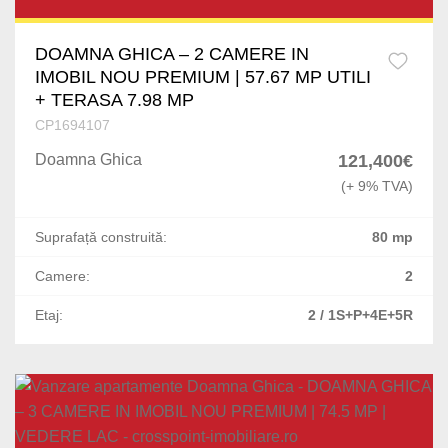
Foisorul de Foc
DOAMNA GHICA – 2 CAMERE IN
Bucurestii Noi
IMOBIL NOU PREMIUM | 57.67 MP UTILI
+ TERASA 7.98 MP
Arcul de Triumf
CP1694107
P-ta Unirii
Doamna Ghica
121,400€
(+ 9% TVA)
Politehnica
Suprafață construită:
80 mp
Armeneasca
Camere:
2
Romana
Etaj:
2 / 1S+P+4E+5R
Parcul Carol
Damaroaia
Polona