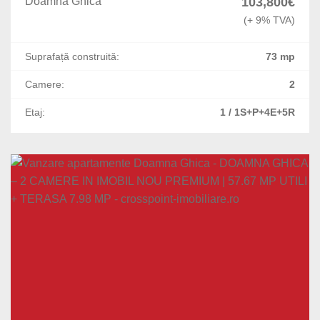
Doamna Ghica
103,800€
Vacaresti
(+ 9% TVA)
P-ta Victoriei
Suprafață construită:
73 mp
Gradina Icoanei
Camere:
2
Tineretului
Etaj:
1 / 1S+P+4E+5R
Timpuri Noi
13 Septembrie
Soseaua Nordului
Doamna Ghica
Grozavesti
Lacul Tei