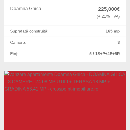
Timisoara
Doamna Ghica
225,000€
(+ 21% TVA)
Berceni
Suprafață construită:
165 mp
Pache Protopopescu
Camere:
3
Eroii Revolutiei
Etaj:
5 / 1S+P+4E+5R
Amzei
Central
Colentina
Nerva Traian
16 Februarie
Nordului