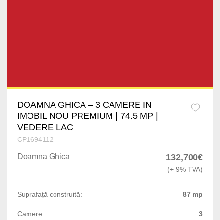
1 Mai
Calea Calarasilor
DN 1
Pantelimon
Mosilor
DOAMNA GHICA – 3 CAMERE IN
IMOBIL NOU PREMIUM | 74.5 MP |
Turda
VEDERE LAC
CP1694112
P-ta Alba Iulia
Doamna Ghica
132,700€
Nord
(+ 9% TVA)
Sebastian
Suprafață construită:
87 mp
Gara de Nord
Camere:
3