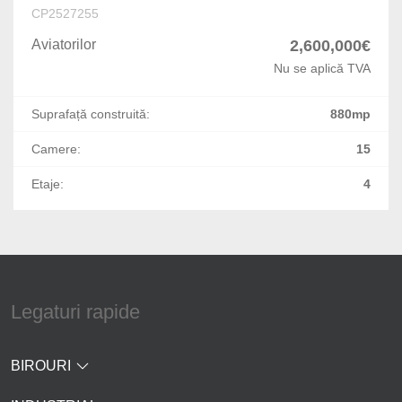
CP2527255
1 Mai
Aviatorilor
2,600,000€
Calea Calarasilor
Nu se aplică TVA
DN 1
Suprafață construită:
880mp
Pantelimon
Camere:
15
Mosilor
Etaje:
4
Turda
P-ta Alba Iulia
Nord
Legaturi rapide
Sebastian
BIROURI
Gara de Nord