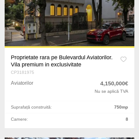
Chiajna
Militari
Prahova
Afumati
Aviatorilor
Dolj
Corbeanca
Primaverii
Arges
Buftea
Calea Victoriei
Mures
Popesti-Leordeni
Proprietate rara pe Bulevardul Aviatorilor.
Straulesti
Vila premium in exclusivitate
Satu Mare
Dragomiresti-Deal
CP3181975
Victoriei
Giurgiu
Aviatorilor
4,150,000€
Odaile
Sisesti
Nu se aplică TVA
Vaslui
Cernica
Universitate
Suprafață construită:
750mp
Neamt
Ostratu
Tei
Camere:
8
Buzau
1 Decembrie
Stefan cel Mare
Braila