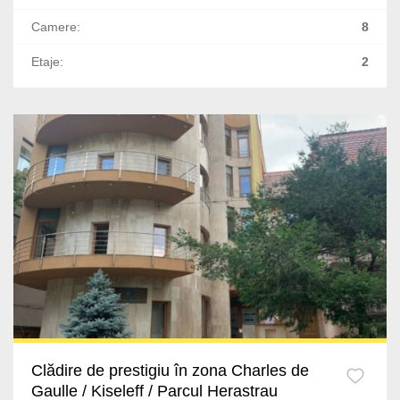
Foisorul de Foc
Camere:
8
Bucurestii Noi
Etaje:
2
Arcul de Triumf
P-ta Unirii
Politehnica
Armeneasca
Romana
Parcul Carol
Damaroaia
Clădire de prestigiu în zona Charles de
Polona
Gaulle / Kiseleff / Parcul Herastrau