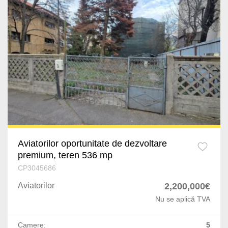
Dragomiresti-Vale
Capitale
Jilava
Cismigiu
Varteju
Gorjului
Silistea Snagovului
Unirii
Domenii
Kiseleff
Aviatorilor oportunitate de dezvoltare
Dacia
premium, teren 536 mp
Eminescu
CP3045686
Aviatorilor
2,200,000€
P-ta Presei Libere
Nu se aplică TVA
P-ta Romana
Camere:
5