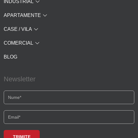
INDUSTRIAL
Splaiul Independentei
APARTAMENTE
Vitan
CASE / VILA
Centura Est
COMERCIAL
Stirbei Voda
BLOG
Industriilor
Tudor Vladimirescu
Newsletter
P-ta Muncii
Ultracentral
P-ta Dorobanti
Est