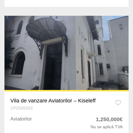
Vacaresti
P-ta Victoriei
Gradina Icoanei
Tineretului
Timpuri Noi
13 Septembrie
Soseaua Nordului
Doamna Ghica
Vila de vanzare Aviatorilor – Kiseleff
CP2565563
Grozavesti
Aviatorilor
1,250,000€
Lacul Tei
Nu se aplică TVA