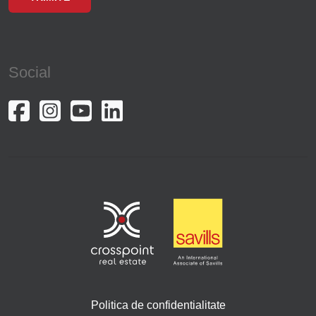
Timisoara
Berceni
Social
Pache Protopopescu
Eroii Revolutiei
Amzei
Central
Colentina
Nerva Traian
16 Februarie
Nordului
Politica de confidentialitate