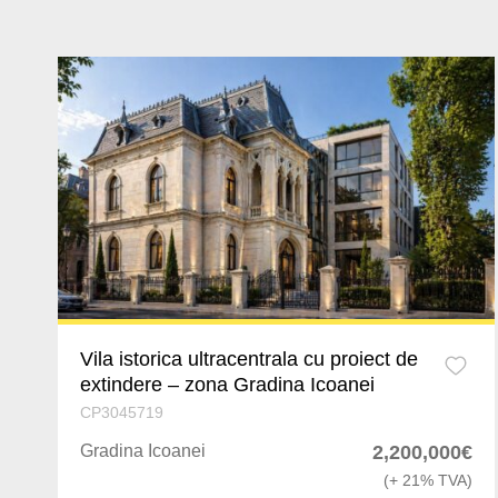
S
Ia
C
A
B
H
B
Vila istorica ultracentrala cu proiect de
extindere – zona Gradina Icoanei
S
CP3045719
P
Gradina Icoanei
2,200,000€
(+ 21% TVA)
D