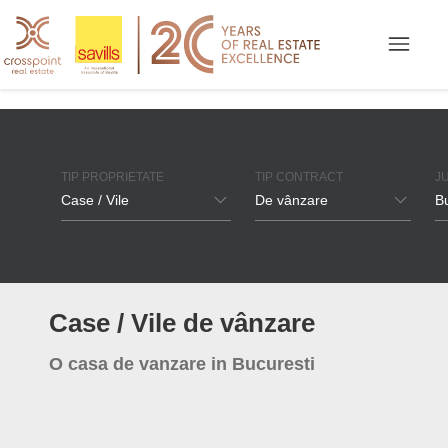
TIP PROPRIETATE
TIP CONTRACT
J
Case / Vile
De vânzare
Bu
Spații de birouri
De închiriat
Spații industriale
De vânzare
Bu
Case / Vile de vânzare
Apartamente
T
O casa de vanzare in Bucuresti
Case / Vile
B
Spații comerciale
C