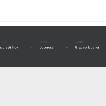
UDEȚ
ORAȘ
ZONĂ
curesti Ilfov
Bucuresti
Gradina Icoanei
curesti Ilfov
Bucuresti
Pipera
imis
Voluntari
Floreasca
rasov
Tunari
Herastrau
luj
Otopeni
Aviatiei