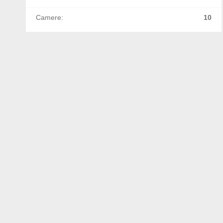
Camere:
10
A
M
S
G
V
N
B
B