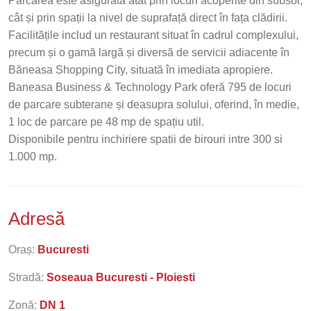
Parcarea este asigurată atât prin locuri acoperite din subsol,
cât și prin spații la nivel de suprafață direct în fața clădirii.
Facilitățile includ un restaurant situat în cadrul complexului,
precum și o gamă largă și diversă de servicii adiacente în
Băneasa Shopping City, situată în imediata apropiere.
Baneasa Business & Technology Park oferă 795 de locuri
de parcare subterane și deasupra solului, oferind, în medie,
1 loc de parcare pe 48 mp de spațiu util.
Disponibile pentru inchiriere spatii de birouri intre 300 si
1.000 mp.
Adresă
Oraș:
Bucuresti
Stradă:
Soseaua Bucuresti - Ploiesti
Zonă:
DN 1