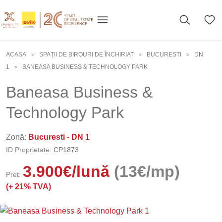
ACASA
SPAȚII DE BIROURI DE ÎNCHIRIAT
BUCURESTI
DN
>
>
>
1
BANEASA BUSINESS & TECHNOLOGY PARK
>
Baneasa Business &
Technology Park
Zonă:
Bucuresti - DN 1
ID Proprietate:
CP1873
3.900
€
/lună
(13€/mp)
Preț:
(+
21% TVA)