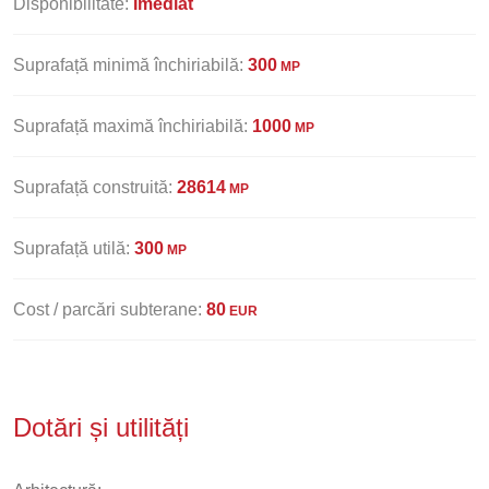
Disponibilitate:
Imediat
Suprafață minimă închiriabilă:
300
MP
Suprafață maximă închiriabilă:
1000
MP
Suprafață construită:
28614
MP
Suprafață utilă:
300
MP
Cost / parcări subterane:
80
EUR
Dotări și utilități