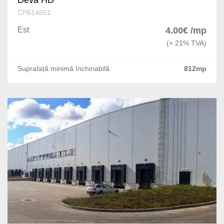
CP614851
Est
4.00€ /mp
(+ 21% TVA)
Suprafață minimă închiriabilă:
812mp