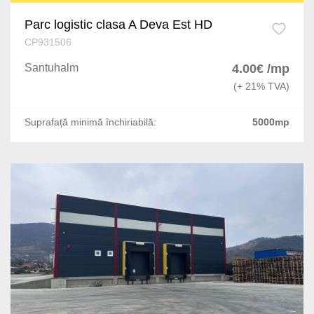
Parc logistic clasa A Deva Est HD
CP931506
Santuhalm
4.00€ /mp
(+ 21% TVA)
Suprafață minimă închiriabilă:
5000mp