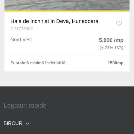
Hala de inchiriat in Deva, Hunedoara
CP1726802
Nord-Vest
5.80€ /mp
(+ 21% TVA)
Suprafață minimă închiriabilă:
1500mp
Legaturi rapide
BIROURI