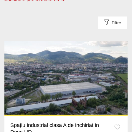
Prahova
Filtre
Dolj
Arges
Mures
Satu Mare
Giurgiu
Vaslui
Neamt
Buzau
Spațiu industrial clasa A de inchiriat in
Braila
Deva HD