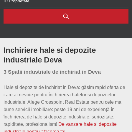
Brasov
Pricaz
Nord-Vest
Cluj
Bacia
Santuhalm
Sibiu
Est
Inchiriere hale si depozite
Iasi
industriale Deva
Constanta
3 Spatii industriale de inchiriat in Deva
Arad
Hale și depozite de inchiriat în Deva: găsim rapid oferta de
Bacau
care ai nevoie pentru închirierea halelor și depozitelor
industriale! Alege Crosspoint Real Estate pentru cele mai
Hunedoara
bune servicii imobiliare: peste 19 ani de experiență în
Bihor
închirierea de hale și depozite industriale, seriozitate,
rapiditate, profesionalism!
De vanzare hale si depozite
Suceava
industriale pentru afacerea ta!