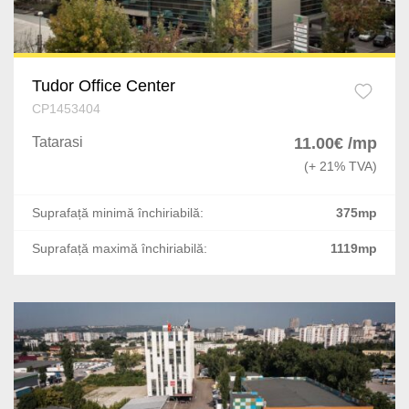
Tudor Office Center
CP1453404
Tatarasi
11.00€ /mp
(+ 21% TVA)
Suprafață minimă închiriabilă:
375mp
Suprafață maximă închiriabilă:
1119mp