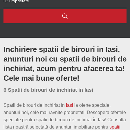
Brasov
Letcani
Central
Cluj
Miroslava
Est
Sibiu
Miroslava
Inchiriere spatii de birouri in Iasi,
Iasi
Ultracentral
anunturi noi cu spatii de birouri de
Constanta
inchiriat, acum pentru afacerea ta!
Tatarasi
Arad
Cele mai bune oferte!
Canta
Bacau
6 Spatii de birouri de inchiriat in Iasi
Zona industriala
Hunedoara
Spatii de birouri de inchiriat în
Iasi
la oferte speciale,
anunturi noi, cele mai ravnite proprietati! Descopera ofertele
Bihor
speciale pentru spatii de birouri de inchiriat în Iasi! Consultă
lista noastră selectată de anunțuri imobiliare pentru
spatii
Suceava