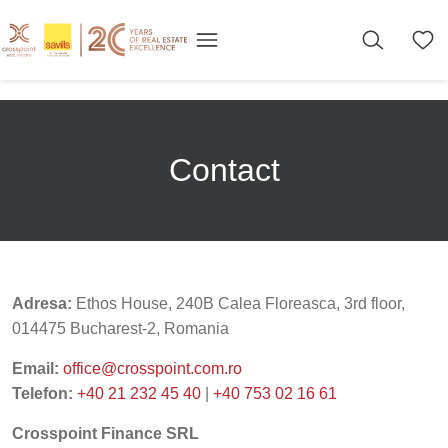
Contact
Adresa:
Ethos House, 240B Calea Floreasca, 3rd floor,
014475 Bucharest-2, Romania
Email:
office@crosspoint.com.ro
Telefon:
+40 21 232 45 40
|
+40 753 02 16 61
Crosspoint Finance SRL