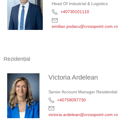
Head Of Industrial & Logistics
+40730101110
emilian.podaru@crosspoint.com.ro
Rezidențial
Victoria Ardelean
Senior Account Manager Residential
+40758097730‬
victoria.ardelean@crosspoint.com.ro