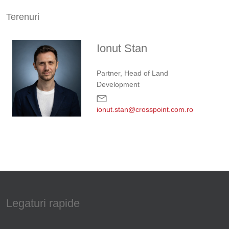
Terenuri
Ionut Stan
Partner, Head of Land
Development
ionut.stan@crosspoint.com.ro
Legaturi rapide