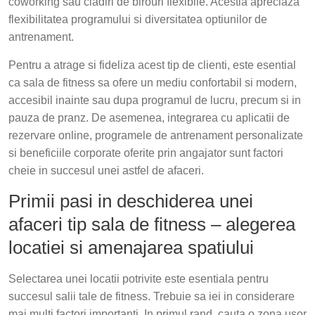
coworking sau cladiri de birouri flexibile. Acestia apreciaza
flexibilitatea programului si diversitatea optiunilor de
antrenament.
Pentru a atrage si fideliza acest tip de clienti, este esential
ca sala de fitness sa ofere un mediu confortabil si modern,
accesibil inainte sau dupa programul de lucru, precum si in
pauza de pranz. De asemenea, integrarea cu aplicatii de
rezervare online, programele de antrenament personalizate
si beneficiile corporate oferite prin angajator sunt factori
cheie in succesul unei astfel de afaceri.
Primii pasi in deschiderea unei
afaceri tip sala de fitness – alegerea
locatiei si amenajarea spatiului
Selectarea unei locatii potrivite este esentiala pentru
succesul salii tale de fitness. Trebuie sa iei in considerare
mai multi factori importanti. In primul rand, cauta o zona usor