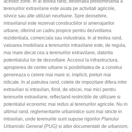
acestor zone. In al doilea rand, destinatia predominanta a
terenurilor extravilane este axata pe activitati agricole,
silvice sau alte utilizari neurbane. Spre deosebire,
intravilanul este rezervat constructiilor si amenajarilor
urbane, oferind un cadru propice pentru dezvoltarea
rezidentiala, comerciala sau industriala. In al treilea rand,
valoarea imobiliara a terenurilor intravilane este, de regula,
mai mare decat cea a terenurilor extravilane, datorita
potentialului lor de dezvoltare. Accesul la infrastructura,
apropierea de centre urbane si posibilitatea de a construi
genereaza o cerere mai mare si, implicit, preturi mai
ridicate. In al patrulea rand, cotele de impozitare difera intre
extravilan si intravilan, fiind, de obicei, mai mici pentru
terenurile extravilane, reflectand restrictiile de utilizare si
potentialul economic mai redus al terenurilor agricole. Nu in
ultimul rand, reglementarile urbanistice sunt mai stricte in
intravilan, unde terenurile sunt supuse rigorilor
Planului
Urbanistic General (PUG)
si altor documentatii de urbanism,