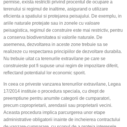
permise, exista restrictii privind procentul de ocupare a
terenului si regimul de inaltime, asigurand o utilizare
eficienta a spatiului si protejarea peisajului. De exemplu, in
ariile naturale protejate sau in zonele cu valoare
peisagistica, regimul de construire este mai restrictiv, pentru
a conserva biodiversitatea si valorile naturale. De
asemenea, dezvoltarea in aceste zone trebuie sa se
realizeze cu respectarea principiilor de dezvoltare durabila.
Nu trebuie uitat ca terenurile extravilane pe care se
construieste pot fi supuse unui regim de impozitare diferit,
reflectand potentialul lor economic sporit.
In ceea ce priveste vanzarea terenurilor extravilane, Legea
17/2014 instituie o procedura speciala, cu drept de
preemptiune pentru anumite categorii de cumparatori,
precum coproprietarii, arendasii sau proprietarii vecini.
Aceasta procedura implica parcurgerea unor etape
administrative obligatorii inainte de incheierea contractului
de vanzare-cumparare, cu scopul de a proteja interesele