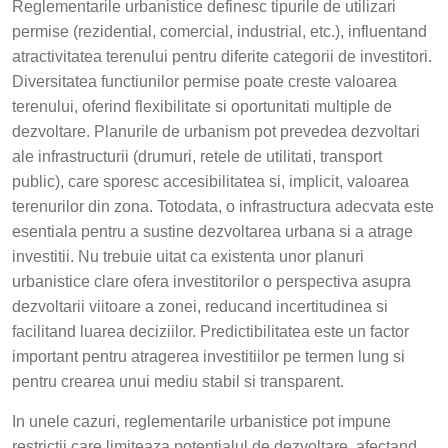
Reglementarile urbanistice definesc tipurile de utilizari
permise (rezidential, comercial, industrial, etc.), influentand
atractivitatea terenului pentru diferite categorii de investitori.
Diversitatea functiunilor permise poate creste valoarea
terenului, oferind flexibilitate si oportunitati multiple de
dezvoltare. Planurile de urbanism pot prevedea dezvoltari
ale infrastructurii (drumuri, retele de utilitati, transport
public), care sporesc accesibilitatea si, implicit, valoarea
terenurilor din zona. Totodata, o infrastructura adecvata este
esentiala pentru a sustine dezvoltarea urbana si a atrage
investitii. Nu trebuie uitat ca existenta unor planuri
urbanistice clare ofera investitorilor o perspectiva asupra
dezvoltarii viitoare a zonei, reducand incertitudinea si
facilitand luarea deciziilor. Predictibilitatea este un factor
important pentru atragerea investitiilor pe termen lung si
pentru crearea unui mediu stabil si transparent.
In unele cazuri, reglementarile urbanistice pot impune
restrictii care limiteaza potentialul de dezvoltare, afectand