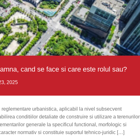
amna, cand se face si care este rolul sau?
23, 2025
reglementare urbanistica, aplicabil la nivel subsecvent
lirea conditiilor detaliate de construire si utilizare a terenurilor
ementarilor generale la specificul functional, morfologic si
racter normativ si constituie suportul tehnico-juridic […]