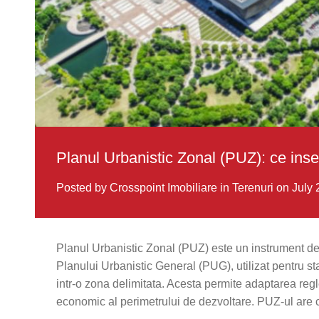
Planul Urbanistic Zonal (PUZ): ce inse
Posted by Crosspoint Imobiliare
in
Terenuri
on July 
Planul Urbanistic Zonal (PUZ) este un instrument de 
Planului Urbanistic General (PUG), utilizat pentru stabi
intr-o zona delimitata. Acesta permite adaptarea regl
economic al perimetrului de dezvoltare. PUZ-ul are ca