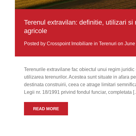
Terenul extravilan: definitie, utilizari 
agricole
Posted by Crosspoint Imobiliare
in
Terenuri
on June
Terenurile extravilane fac obiectul unui regim juridic 
utilizarea terenurilor. Acestea sunt situate in afara pe
destinata construirii, ceea ce atrage limitari semnifica
Legii nr. 18/1991 privind fondul funciar, completata 
READ MORE