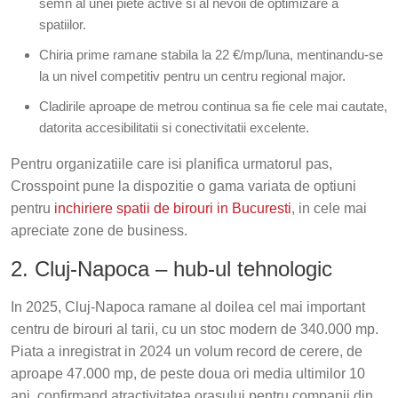
semn al unei piete active si al nevoii de optimizare a
spatiilor.
Chiria prime ramane stabila la 22 €/mp/luna, mentinandu-se
la un nivel competitiv pentru un centru regional major.
Cladirile aproape de metrou continua sa fie cele mai cautate,
datorita accesibilitatii si conectivitatii excelente.
Pentru organizatiile care isi planifica urmatorul pas,
Crosspoint pune la dispozitie o gama variata de optiuni
pentru
inchiriere spatii de birouri in Bucuresti
, in cele mai
apreciate zone de business.
2. Cluj-Napoca – hub-ul tehnologic
In 2025, Cluj-Napoca ramane al doilea cel mai important
centru de birouri al tarii, cu un stoc modern de 340.000 mp.
Piata a inregistrat in 2024 un volum record de cerere, de
aproape 47.000 mp, de peste doua ori media ultimilor 10
ani, confirmand atractivitatea orasului pentru companii din