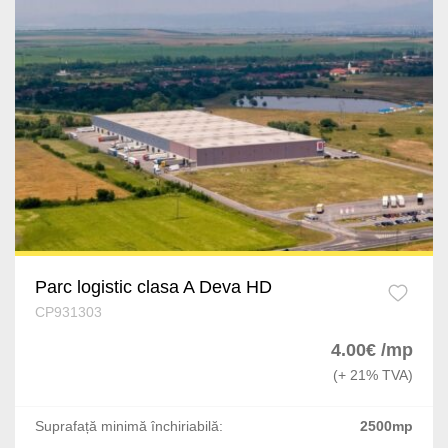
Parc logistic clasa A Deva HD
CP931303
4.00€ /mp
(+ 21% TVA)
Suprafață minimă închiriabilă:
2500mp