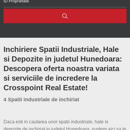
Brasov
Pricaz
Cluj
Bacia
Sibiu
Inchiriere Spatii Industriale, Hale
Iasi
si Depozite in judetul Hunedoara:
Constanta
Descopera oferta noastra variata
Arad
si serviciile de incredere la
Crosspoint Real Estate!
Bacau
4 Spatii industriale de inchiriat
Hunedoara
Bihor
Daca esti in cautarea unor spatii industriale, hale si
Suceava
depozite de inchiriat in judetul Hunedoara, suntem aici sa te