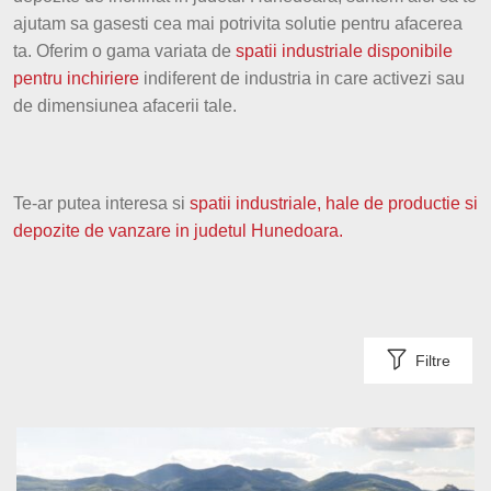
ajutam sa gasesti cea mai potrivita solutie pentru afacerea
Prahova
ta. Oferim o gama variata de
spatii industriale disponibile
pentru inchiriere
indiferent de industria in care activezi sau
Dolj
de dimensiunea afacerii tale.
Arges
Mures
Te-ar putea interesa si
spatii industriale, hale de productie si
depozite de vanzare in judetul Hunedoara.
Satu Mare
Giurgiu
Vaslui
Filtre
Neamt
Buzau
Braila