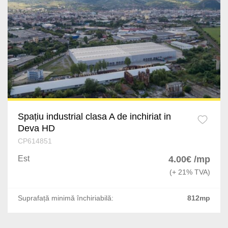
Spațiu industrial clasa A de inchiriat in
Deva HD
CP614851
Est
4.00€ /mp
(+ 21% TVA)
Suprafață minimă închiriabilă:
812mp