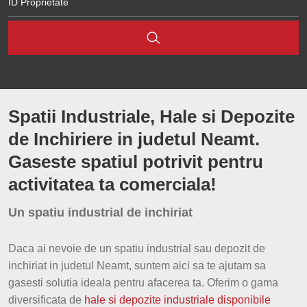
Brasov
Cluj
Sibiu
Spatii Industriale, Hale si Depozite
Iasi
de Inchiriere in judetul Neamt.
Constanta
Gaseste spatiul potrivit pentru
Arad
activitatea ta comerciala!
Bacau
Un spatiu industrial de inchiriat
Hunedoara
Daca ai nevoie de un spatiu industrial sau depozit de
inchiriat in judetul Neamt, suntem aici sa te ajutam sa
Bihor
gasesti solutia ideala pentru afacerea ta. Oferim o gama
diversificata de
hale si depozite industriale disponibile
Suceava