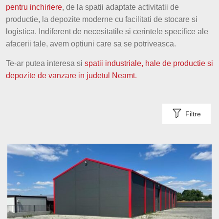
pentru inchiriere
, de la spatii adaptate activitatii de
Prahova
productie, la depozite moderne cu facilitati de stocare si
logistica. Indiferent de necesitatile si cerintele specifice ale
Dolj
afacerii tale, avem optiuni care sa se potriveasca.
Arges
Te-ar putea interesa si
spatii industriale, hale de productie si
depozite de vanzare in
judetul Neamt.
Mures
Satu Mare
Filtre
Giurgiu
Vaslui
Neamt
Buzau
Braila