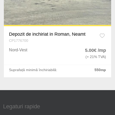
Depozit de inchiriat in Roman, Neamt
CP1776700
Nord-Vest
5.00€ /mp
(+ 21% TVA)
Suprafață minimă închiriabilă:
550mp
Legaturi rapide