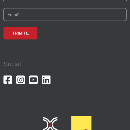
Foisorul de Foc
Bucurestii Noi
Arcul de Triumf
P-ta Unirii
Politehnica
Social
Armeneasca
Romana
Parcul Carol
Damaroaia
Polona