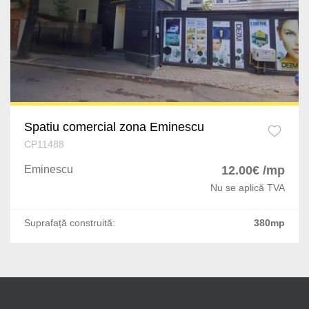
Dragomiresti-Vale
Tei
Jilava
Cismigiu
Varteju
Gorjului
Silistea Snagovului
Unirii
Spatiu comercial zona Eminescu
Domenii
CP11488
Kiseleff
Eminescu
12.00€ /mp
Nu se aplică TVA
Dacia
Suprafață construită:
380mp
Eminescu
P-ta Presei Libere
P-ta Romana