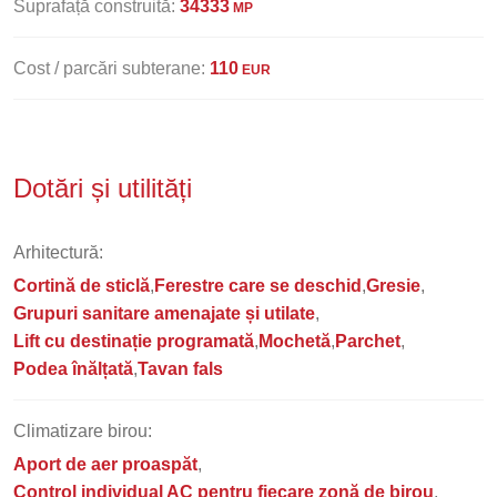
Suprafață construită:
34333
MP
Cost / parcări subterane:
110
EUR
Dotări și utilități
Arhitectură:
Cortină de sticlă
Ferestre care se deschid
Gresie
Grupuri sanitare amenajate și utilate
Lift cu destinație programată
Mochetă
Parchet
Podea înălțată
Tavan fals
Climatizare birou:
Aport de aer proaspăt
Control individual AC pentru fiecare zonă de birou