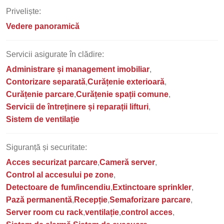
Priveliște:
Vedere panoramică
Servicii asigurate în clădire:
Administrare și management imobiliar
Contorizare separată
Curățenie exterioară
Curățenie parcare
Curățenie spații comune
Servicii de întreținere și reparații lifturi
Sistem de ventilație
Siguranță și securitate:
Acces securizat parcare
Cameră server
Control al accesului pe zone
Detectoare de fum/incendiu
Extinctoare sprinkler
Pază permanentă
Recepție
Semaforizare parcare
Server room cu rack
ventilație
control acces