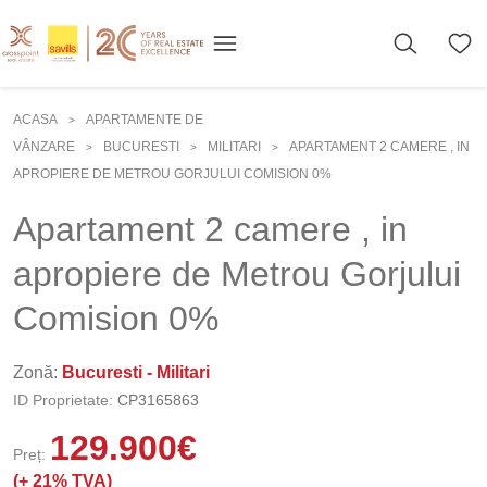
ACASA
APARTAMENTE DE
>
VÂNZARE
BUCURESTI
MILITARI
APARTAMENT 2 CAMERE , IN
>
>
>
APROPIERE DE METROU GORJULUI COMISION 0%
Apartament 2 camere , in
apropiere de Metrou Gorjului
Comision 0%
Zonă:
Bucuresti - Militari
ID Proprietate:
CP3165863
129.900
€
Preț:
(+
21% TVA)