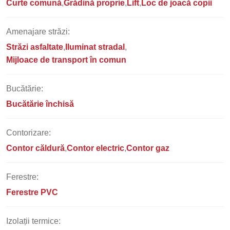
Curte comună
Grădină proprie
Lift
Loc de joacă copii
Amenajare străzi:
Străzi asfaltate
Iluminat stradal
Mijloace de transport în comun
Bucătărie:
Bucătărie închisă
Contorizare:
Contor căldură
Contor electric
Contor gaz
Ferestre:
Ferestre PVC
Izolații termice: