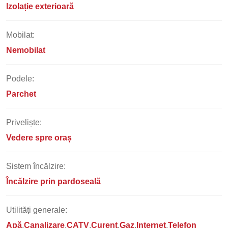
Izolație exterioară
Mobilat:
Nemobilat
Podele:
Parchet
Priveliște:
Vedere spre oraș
Sistem încălzire:
Încălzire prin pardoseală
Utilități generale:
Apă
Canalizare
CATV
Curent
Gaz
Internet
Telefon