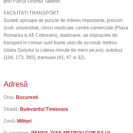
prin Parcul Drumul Taberei.
FACILITATI TRANSPORT
Sunteti aproape de puncte de interes importante, precum
scoli, universitati, clinici medicale, centre comerciale (Plaza
Romania si Afi Cotroceni), stadioane, iar mijloacele de
transport in comun sunt foarte usor de accesat: metrou
(statia Gorjului la cateva minute de mers pe jos), autobuz
(104, 173, 385), tramvaie (41, 47 si 32).
Adresă
Oraș:
Bucuresti
Stradă:
Bulevardul Timisoara
Zonă:
Militari
În apropiere:
PENNY JYSK METROU GORJULUI