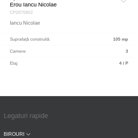
Erou Iancu Nicolae
CP2875802
Iancu Nicolae
Suprafață construită:
105 mp
Camere:
3
Etaj:
4 / P
Legaturi rapide
BIROURI