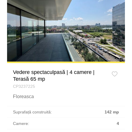
Vedere spectaculpasă | 4 camere |
Terasă 65 mp
CP3237225
Floreasca
Suprafață construită:
142 mp
Camere:
4