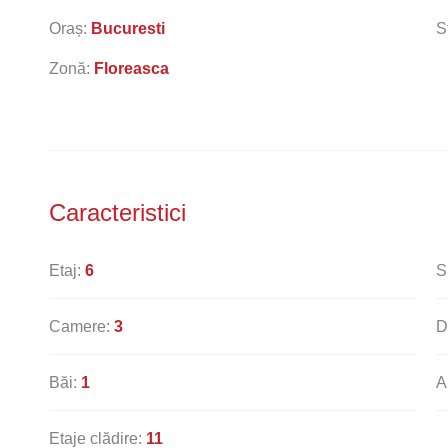
Oraș:
Bucuresti
S
Zonă:
Floreasca
Caracteristici
Etaj:
6
S
Camere:
3
D
Băi:
1
A
Etaje clădire:
11