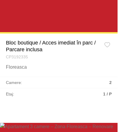
Bloc boutique / Acces imediat în parc /
Parcare inclusa
CP3192335
Floreasca
Camere:
2
Etaj:
1 / P