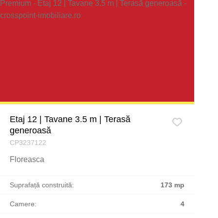
Etaj 12 | Tavane 3.5 m | Terasă
generoasă
CP3237122
Floreasca
Suprafață construită:
173 mp
Camere:
4