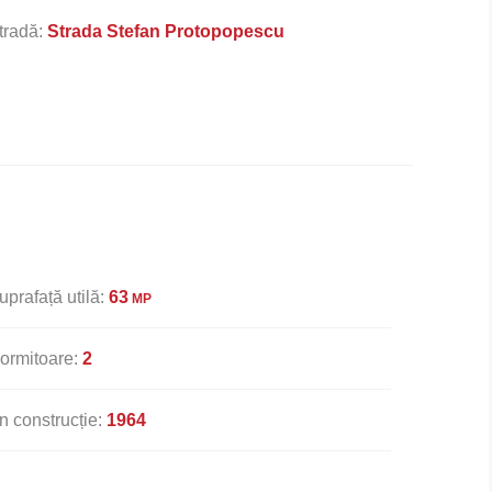
tradă:
Strada Stefan Protopopescu
uprafață utilă:
63
MP
ormitoare:
2
n construcție:
1964