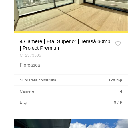
4 Camere | Etaj Superior | Terasă 60mp
| Proiect Premium
CP2973505
Floreasca
Suprafață construită:
128 mp
Camere:
4
Etaj:
9 / P