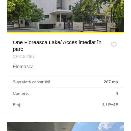
One Floreasca Lake/ Acces imediat în
parc
CP3192067
Floreasca
Suprafață construită:
207 mp
Camere:
4
Etaj:
3 / P+4E