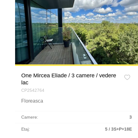
One Mircea Eliade / 3 camere / vedere
lac
CP2542764
Floreasca
Camere:
3
Etaj:
5 / 3S+P+18E