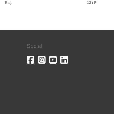
Etaj:
12 / P
Social