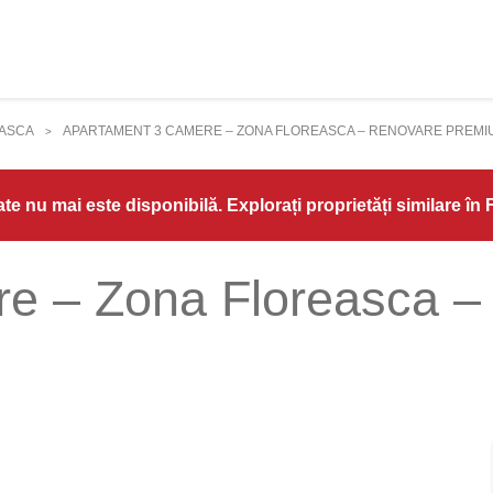
ASCA
APARTAMENT 3 CAMERE – ZONA FLOREASCA – RENOVARE PREMI
>
te nu mai este disponibilă. Explorați proprietăți similare în 
re – Zona Floreasca 