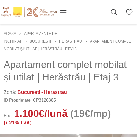
ACASA
APARTAMENTE DE
>
ÎNCHIRIAT
BUCURESTI
HERASTRAU
APARTAMENT COMPLET
>
>
>
MOBILAT ȘI UTILAT | HERĂSTRĂU | ETAJ 3
Apartament complet mobilat
și utilat | Herăstrău | Etaj 3
Zonă:
Bucuresti - Herastrau
ID Proprietate:
CP3126385
1.100
€
/lună
(19€/mp)
Preț:
(+
21% TVA)