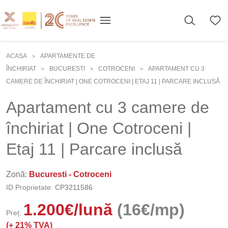
ACASA
APARTAMENTE DE
>
ÎNCHIRIAT
BUCURESTI
COTROCENI
APARTAMENT CU 3
>
>
>
CAMERE DE ÎNCHIRIAT | ONE COTROCENI | ETAJ 11 | PARCARE INCLUSĂ
Apartament cu 3 camere de
închiriat | One Cotroceni |
Etaj 11 | Parcare inclusă
Zonă:
Bucuresti - Cotroceni
ID Proprietate:
CP3211586
1.200
€
/lună
(16€/mp)
Preț:
(+
21% TVA)