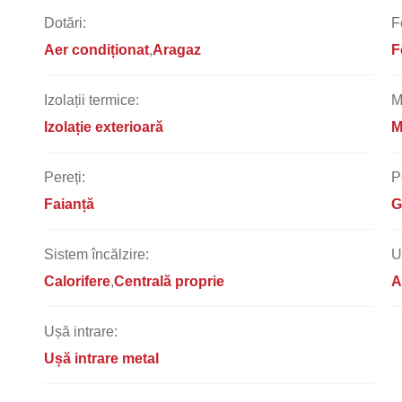
Dotări:
F
Aer condiționat
Aragaz
F
Izolații termice:
M
Izolație exterioară
M
Pereți:
P
Faianță
G
Sistem încălzire:
U
Calorifere
Centrală proprie
A
Ușă intrare:
Ușă intrare metal