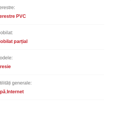
erestre:
erestre PVC
obilat:
obilat parțial
odele:
resie
tilități generale:
pă
Internet