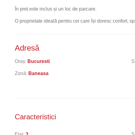
În preț este inclus și un loc de parcare.
O proprietate ideală pentru cei care își doresc confort, sp
Adresă
Oraș:
Bucuresti
S
Zonă:
Baneasa
Caracteristici
Etaj:
3
S