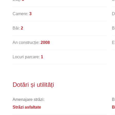
Camere:
3
D
Băi:
2
B
An construcție:
2008
E
Locuri parcare:
1
Dotări și utilități
Amenajare străzi:
B
Străzi asfaltate
B