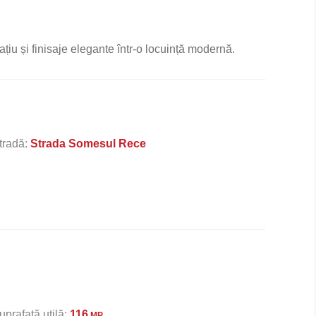
ațiu și finisaje elegante într-o locuință modernă.
tradă:
Strada Somesul Rece
uprafață utilă:
116
MP