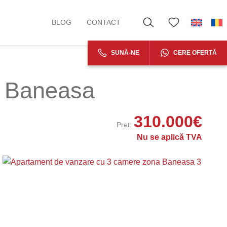
BLOG
CONTACT
SUNĂ-NE
CERE OFERTĂ
a Baneasa
310.000
€
Preț:
Nu se aplică TVA