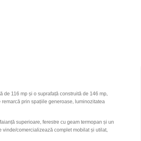
ă de 116 mp și o suprafață construită de 146 mp,
 se remarcă prin spațiile generoase, luminozitatea
faianță superioare, ferestre cu geam termopan și un
 vinde/comercializează complet mobilat și utilat,