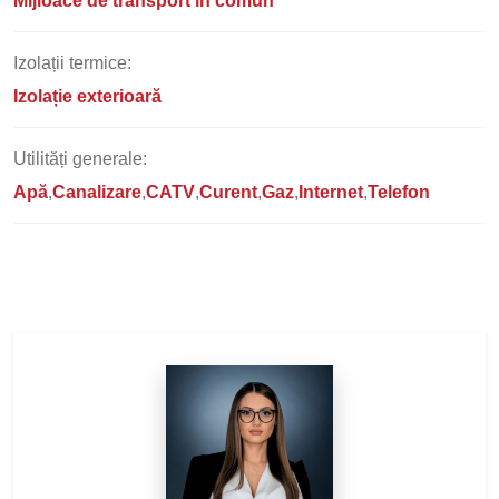
Mijloace de transport în comun
Izolații termice:
Izolație exterioară
Utilități generale:
Apă
Canalizare
CATV
Curent
Gaz
Internet
Telefon