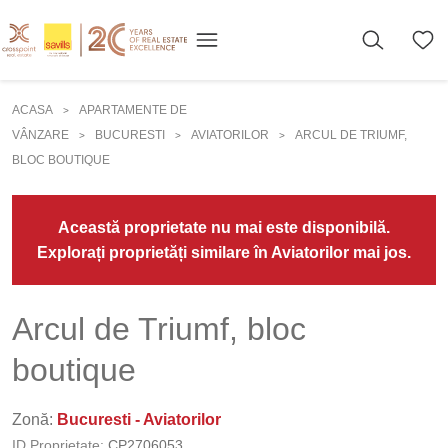
ACASA
APARTAMENTE DE
>
VÂNZARE
BUCURESTI
AVIATORILOR
ARCUL DE TRIUMF,
>
>
>
BLOC BOUTIQUE
Această proprietate nu mai este disponibilă.
Explorați proprietăți similare în Aviatorilor mai jos.
Arcul de Triumf, bloc
boutique
Zonă:
Bucuresti - Aviatorilor
ID Proprietate:
CP2706053