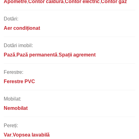
Apometre
Contor căldură
Contor electric
Contor gaz
Dotări:
Aer condiționat
Dotări imobil:
Pază
Pază permanentă
Spații agrement
Ferestre:
Ferestre PVC
Mobilat:
Nemobilat
Pereți:
Var
Vopsea lavabilă