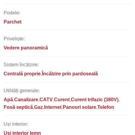
Podele:
Parchet
Priveliște:
Vedere panoramică
Sistem încălzire:
Centrală proprie
Încălzire prin pardoseală
Utilități generale:
Apă
Canalizare
CATV
Curent
Curent trifazic (380V)
Fosă septică
Gaz
Internet
Panouri solare
Telefon
Uși interior:
Uși interior lemn