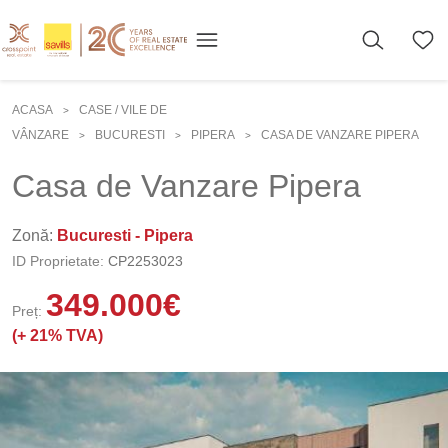
ACASA
CASE / VILE DE
>
VÂNZARE
BUCURESTI
PIPERA
CASA DE VANZARE PIPERA
>
>
>
Casa de Vanzare Pipera
Zonă:
Bucuresti - Pipera
ID Proprietate:
CP2253023
349.000
€
Preț:
(+
21% TVA)