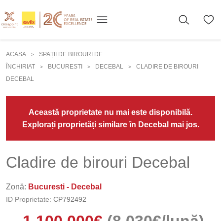
ACASA
SPAȚII DE BIROURI DE
>
ÎNCHIRIAT
BUCURESTI
DECEBAL
CLADIRE DE BIROURI
>
>
>
DECEBAL
Această proprietate nu mai este disponibilă.
Explorați proprietăți similare în Decebal mai jos.
Cladire de birouri Decebal
Zonă:
Bucuresti - Decebal
ID Proprietate:
CP792492