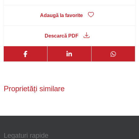
Adaugă la favorite
Descarcă PDF
Proprietăți similare
Legaturi rapide