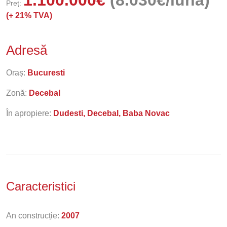
1.100.000
€
(8.030€/lună)
Preț:
(+
21% TVA)
Adresă
Oraș:
Bucuresti
Zonă:
Decebal
În apropiere:
Dudesti, Decebal, Baba Novac
Caracteristici
An construcție:
2007