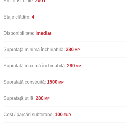
An construcție:
2001
Etaje clădire:
4
Disponibilitate:
Imediat
Suprafață minimă închiriabilă:
280
MP
Suprafață maximă închiriabilă:
280
MP
Suprafață construită:
1500
MP
Suprafață utilă:
280
MP
Cost / parcări subterane:
100
EUR