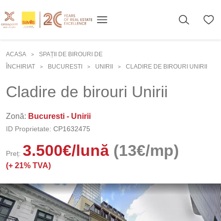
ACASA
SPAȚII DE BIROURI DE
>
ÎNCHIRIAT
BUCURESTI
UNIRII
CLADIRE DE BIROURI UNIRII
>
>
>
Cladire de birouri Unirii
Zonă:
Bucuresti - Unirii
ID Proprietate:
CP1632475
3.500
€
/lună
(13€/mp)
Preț:
(+
21% TVA)