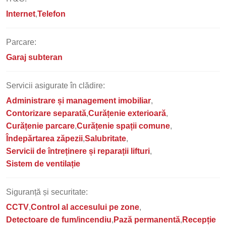
Internet
Telefon
Parcare:
Garaj subteran
Servicii asigurate în clădire:
Administrare și management imobiliar
Contorizare separată
Curățenie exterioară
Curățenie parcare
Curățenie spații comune
Îndepărtarea zăpezii
Salubritate
Servicii de întreținere și reparații lifturi
Sistem de ventilație
Siguranță și securitate:
CCTV
Control al accesului pe zone
Detectoare de fum/incendiu
Pază permanentă
Recepție