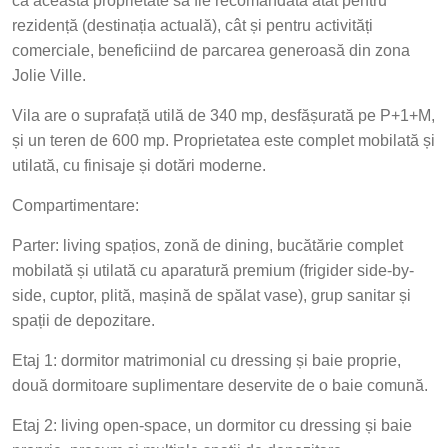
ca această proprietate să fie recomandată atât pentru
rezidență (destinația actuală), cât și pentru activități
comerciale, beneficiind de parcarea generoasă din zona
Jolie Ville.
Vila are o suprafață utilă de 340 mp, desfășurată pe P+1+M,
și un teren de 600 mp. Proprietatea este complet mobilată și
utilată, cu finisaje și dotări moderne.
Compartimentare:
Parter: living spațios, zonă de dining, bucătărie complet
mobilată și utilată cu aparatură premium (frigider side-by-
side, cuptor, plită, mașină de spălat vase), grup sanitar și
spații de depozitare.
Etaj 1: dormitor matrimonial cu dressing și baie proprie,
două dormitoare suplimentare deservite de o baie comună.
Etaj 2: living open-space, un dormitor cu dressing și baie