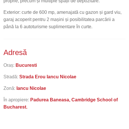
proprie, precum și multiple spații de depozitare.
Exterior: curte de 600 mp, amenajată cu gazon și gard viu,
garaj acoperit pentru 2 mașini și posibilitatea parcării a
până la 6 autoturisme suplimentare în curte.
Adresă
Oraș:
Bucuresti
Stradă:
Strada Erou Iancu Nicolae
Zonă:
Iancu Nicolae
În apropiere:
Padurea Baneasa, Cambridge School of
Bucharest.