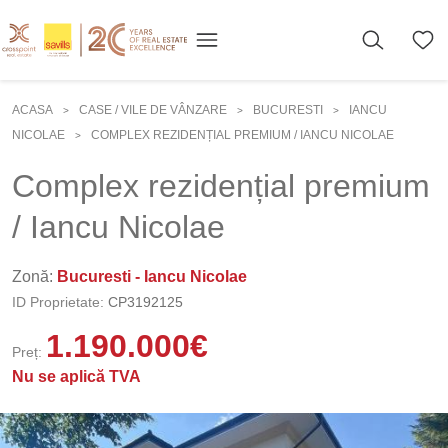
ACASA
CASE / VILE DE VÂNZARE
BUCURESTI
IANCU
>
>
>
NICOLAE
COMPLEX REZIDENȚIAL PREMIUM / IANCU NICOLAE
>
Complex rezidențial premium
/ Iancu Nicolae
Zonă:
Bucuresti - Iancu Nicolae
ID Proprietate:
CP3192125
1.190.000
€
Preț:
Nu se aplică TVA