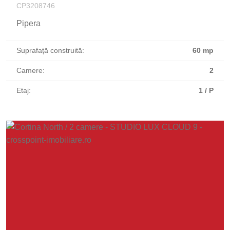
CP3208746
Pipera
Suprafață construită:
60 mp
Camere:
2
Etaj:
1 / P