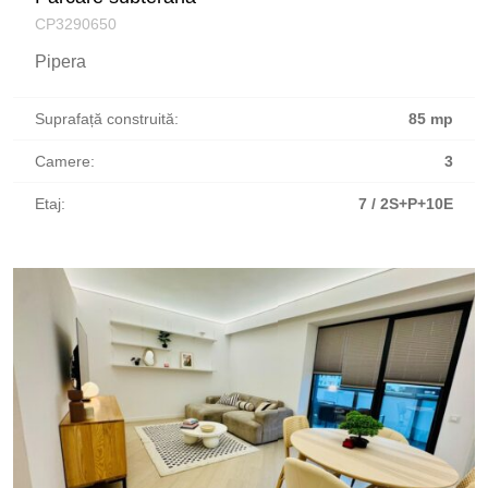
CP3290650
Pipera
Suprafață construită:
85 mp
Camere:
3
Etaj:
7 / 2S+P+10E