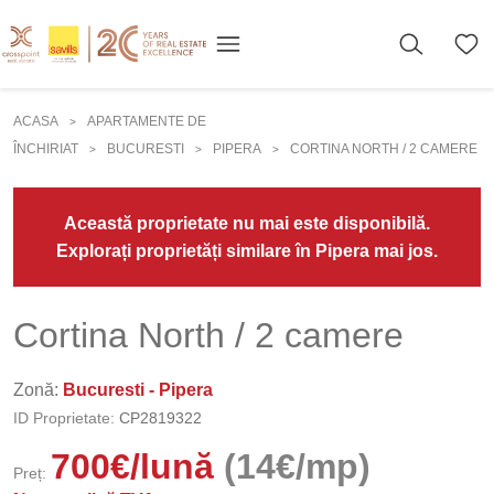
ACASA
APARTAMENTE DE
>
ÎNCHIRIAT
BUCURESTI
PIPERA
CORTINA NORTH / 2 CAMERE
>
>
>
Această proprietate nu mai este disponibilă.
Explorați proprietăți similare în Pipera mai jos.
Cortina North / 2 camere
Zonă:
Bucuresti - Pipera
ID Proprietate:
CP2819322
700
€
/lună
(14€/mp)
Preț: