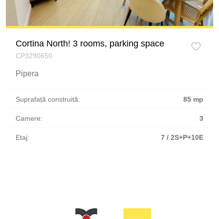
Cortina North! 3 rooms, parking space
CP3290650
Pipera
Suprafață construită:
85 mp
Camere:
3
Etaj:
7 / 2S+P+10E