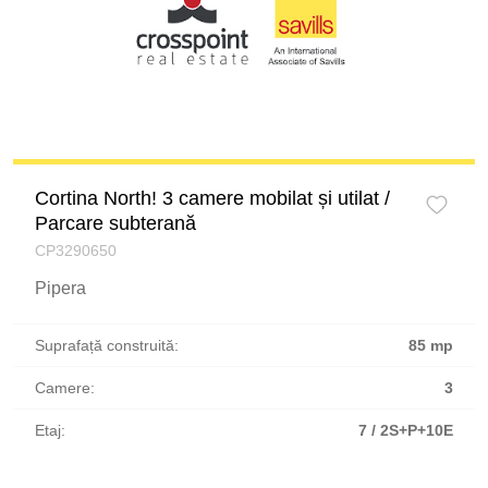
Cortina North! 3 camere mobilat și utilat /
Parcare subterană
CP3290650
Pipera
Suprafață construită:
85 mp
Camere:
3
Etaj:
7 / 2S+P+10E