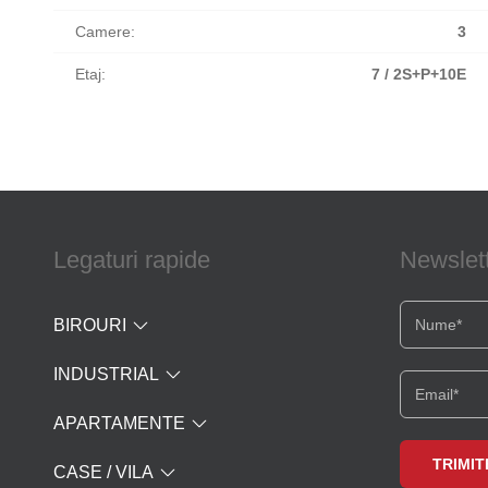
Camere:
3
Etaj:
7 / 2S+P+10E
Legaturi rapide
Newslet
BIROURI
INDUSTRIAL
APARTAMENTE
CASE / VILA