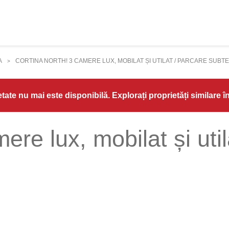
A
CORTINA NORTH! 3 CAMERE LUX, MOBILAT ȘI UTILAT / PARCARE SUBT
>
ate nu mai este disponibilă. Explorați proprietăți similare î
ere lux, mobilat și util