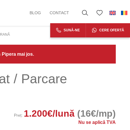
BLOG
CONTACT
SUNĂ-NE
CERE OFERTĂ
ERANĂ
n Pipera mai jos.
at / Parcare
1.200
€
/lună
(16€/mp)
Preț:
Nu se aplică TVA