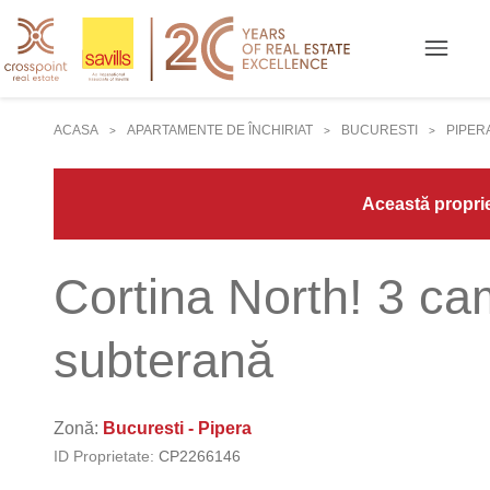
ACASA
APARTAMENTE DE ÎNCHIRIAT
BUCURESTI
PIPER
>
>
>
Această propriet
Cortina North! 3 cam
subterană
Zonă:
Bucuresti - Pipera
ID Proprietate:
CP2266146