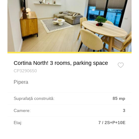
Cortina North! 3 rooms, parking space
CP3290650
Pipera
Suprafață construită:
85 mp
Camere:
3
Etaj:
7 / 2S+P+10E