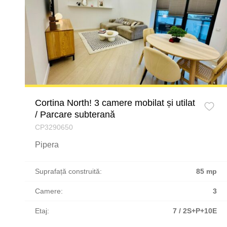
Cortina North! 3 camere mobilat și utilat
/ Parcare subterană
CP3290650
Pipera
Suprafață construită:
85 mp
Camere:
3
Etaj:
7 / 2S+P+10E