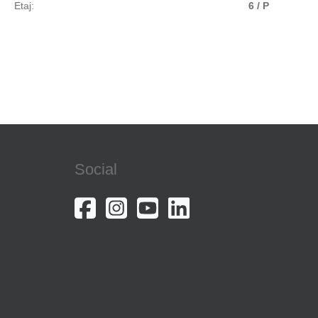
Etaj:
6 / P
Social