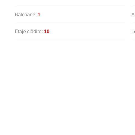
Balcoane:
1
A
Etaje clădire:
10
L