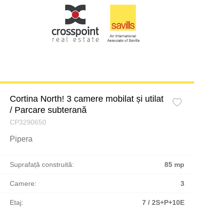
Cortina North! 3 camere mobilat și utilat
/ Parcare subterană
CP3290650
Pipera
Suprafață construită:
85 mp
Camere:
3
Etaj:
7 / 2S+P+10E