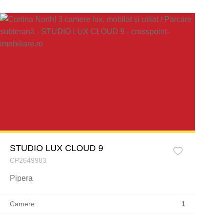
STUDIO LUX CLOUD 9
CP2649983
Pipera
Camere:
1