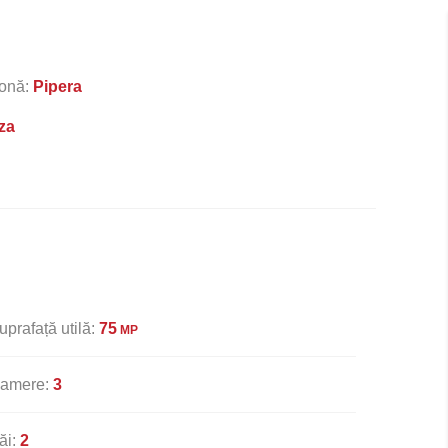
onă:
Pipera
za
uprafață utilă:
75
MP
amere:
3
ăi:
2