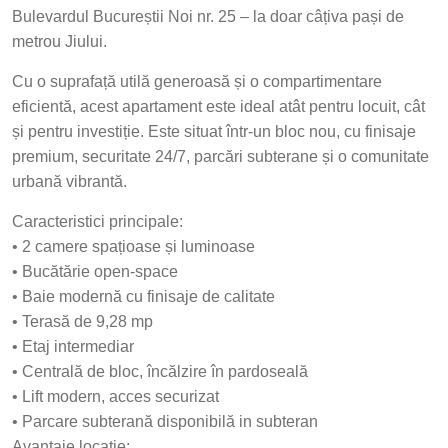
Bulevardul Bucureștii Noi nr. 25 – la doar câțiva pași de
metrou Jiului.
Cu o suprafață utilă generoasă și o compartimentare
eficientă, acest apartament este ideal atât pentru locuit, cât
și pentru investiție. Este situat într-un bloc nou, cu finisaje
premium, securitate 24/7, parcări subterane și o comunitate
urbană vibrantă.
Caracteristici principale:
• 2 camere spațioase și luminoase
• Bucătărie open-space
• Baie modernă cu finisaje de calitate
• Terasă de 9,28 mp
• Etaj intermediar
• Centrală de bloc, încălzire în pardoseală
• Lift modern, acces securizat
• Parcare subterană disponibilă in subteran
Avantaje locație: