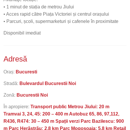
• 1 minut de stația de metrou Jiului
• Acces rapid către Piața Victoriei și centrul orașului
• Parcuri, școli, supermarketuri și cafenele în proximitate
Disponibil imediat
Adresă
Oraș:
Bucuresti
Stradă:
Bulevardul Bucurestii Noi
Zonă:
Bucurestii Noi
În apropiere:
Transport public Metrou Jiului: 20 m
Tramvai 3, 24, 45: 200 – 400 m Autobuz 65, 86, 97,112,
R436, R474: 30 – 450 m Spații verzi Parc Bazilescu: 900
m Parc Herăstrău: 2.8 km Parc Mogoșoaia: 5.8 km Retail