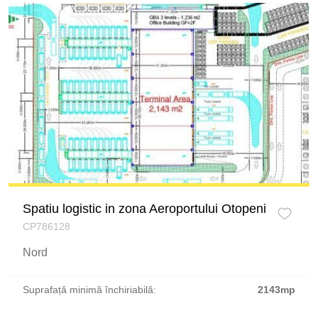
Spatiu logistic in zona Aeroportului Otopeni
CP786128
Nord
Suprafață minimă închiriabilă:
2143mp