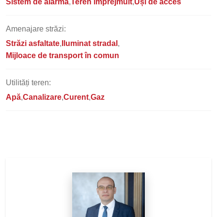
Sistem de alarmă
Teren împrejmuit
Uși de acces
Amenajare străzi:
Străzi asfaltate
Iluminat stradal
Mijloace de transport în comun
Utilități teren:
Apă
Canalizare
Curent
Gaz