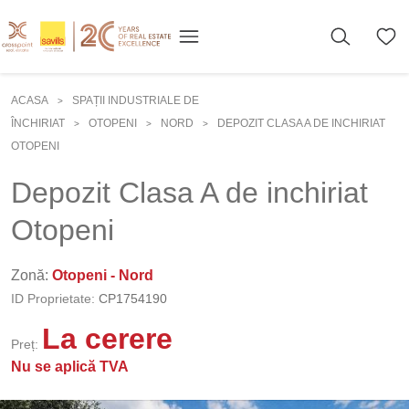
ACASA
SPAȚII INDUSTRIALE DE
>
ÎNCHIRIAT
OTOPENI
NORD
DEPOZIT CLASA A DE INCHIRIAT
>
>
>
OTOPENI
Depozit Clasa A de inchiriat
Otopeni
Zonă:
Otopeni - Nord
ID Proprietate:
CP1754190
La cerere
Preț:
Nu se aplică TVA