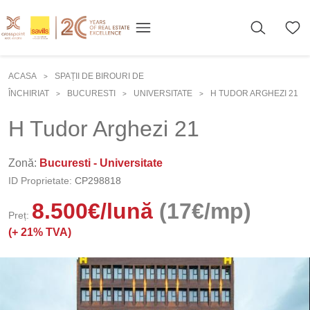
ACASA
SPAȚII DE BIROURI DE
>
ÎNCHIRIAT
BUCURESTI
UNIVERSITATE
H TUDOR ARGHEZI 21
>
>
>
H Tudor Arghezi 21
Zonă:
Bucuresti - Universitate
ID Proprietate:
CP298818
8.500
€
/lună
(17€/mp)
Preț:
(+
21% TVA)