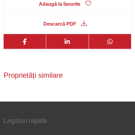
Adaugă la favorite
Descarcă PDF
Proprietăți similare
Legaturi rapide