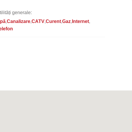
tilități generale:
pă
Canalizare
CATV
Curent
Gaz
Internet
elefon