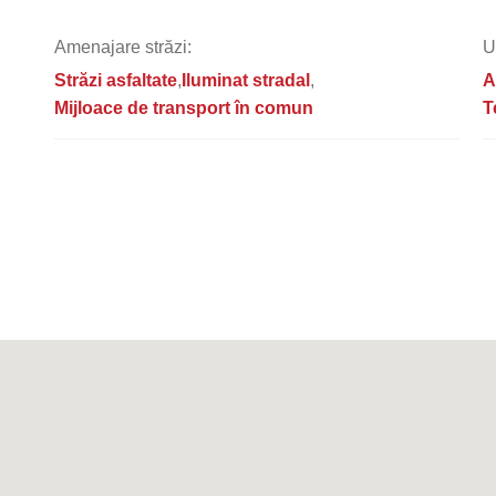
Amenajare străzi:
U
Străzi asfaltate
Iluminat stradal
A
Mijloace de transport în comun
T