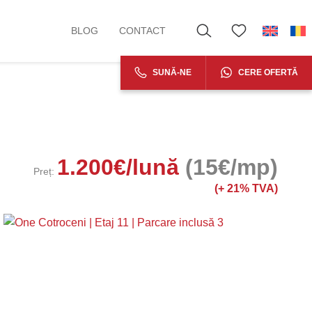
BLOG
CONTACT
SUNĂ-NE
CERE OFERTĂ
1.200
€
/lună
(15€/mp)
Preț:
(+
21% TVA)