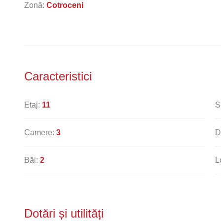
Zonă:
Cotroceni
Caracteristici
Etaj:
11
S
Camere:
3
D
Băi:
2
L
Dotări și utilități