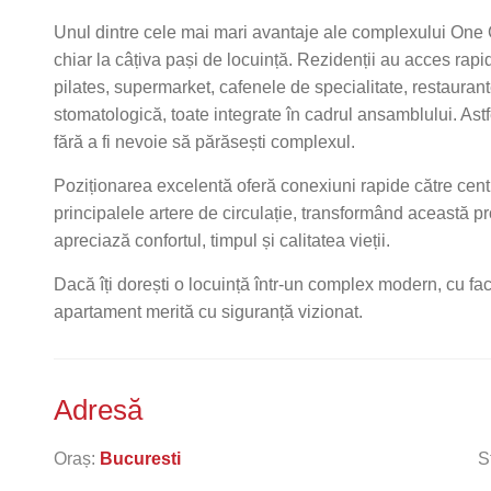
Unul dintre cele mai mari avantaje ale complexului One 
chiar la câțiva pași de locuință. Rezidenții au acces rapi
pilates, supermarket, cafenele de specialitate, restaurant
stomatologică, toate integrate în cadrul ansamblului. Astfel
fără a fi nevoie să părăsești complexul.
Poziționarea excelentă oferă conexiuni rapide către centr
principalele artere de circulație, transformând această pr
apreciază confortul, timpul și calitatea vieții.
Dacă îți dorești o locuință într-un complex modern, cu fac
apartament merită cu siguranță vizionat.
Adresă
Oraș:
Bucuresti
S