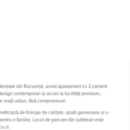
idențiale din București, acest apartament cu 3 camere
design contemporan și acces la facilități premium,
 de viață urban, fără compromisuri.
eficiază de finisaje de calitate, spații generoase și o
pentru o familie. Locul de parcare din subteran este
cu zi.