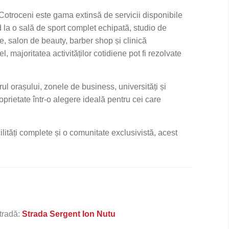
Cotroceni este gama extinsă de servicii disponibile
d la o sală de sport complet echipată, studio de
e, salon de beauty, barber shop și clinică
, majoritatea activităților cotidiene pot fi rezolvate
ul orașului, zonele de business, universități și
oprietate într-o alegere ideală pentru cei care
ilități complete și o comunitate exclusivistă, acest
tradă:
Strada Sergent Ion Nutu