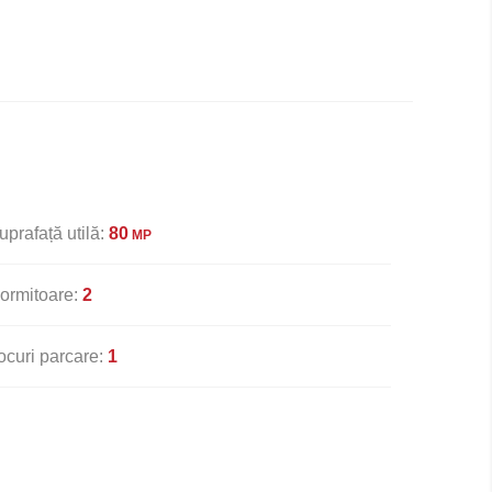
uprafață utilă:
80
MP
ormitoare:
2
ocuri parcare:
1