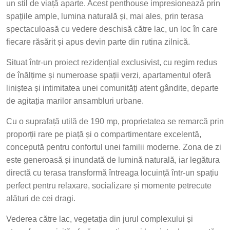
un stil de viață aparte. Acest penthouse impresionează prin
spațiile ample, lumina naturală și, mai ales, prin terasa
spectaculoasă cu vedere deschisă către lac, un loc în care
fiecare răsărit și apus devin parte din rutina zilnică.
Situat într-un proiect rezidențial exclusivist, cu regim redus
de înălțime și numeroase spații verzi, apartamentul oferă
liniștea și intimitatea unei comunități atent gândite, departe
de agitația marilor ansambluri urbane.
Cu o suprafață utilă de 190 mp, proprietatea se remarcă prin
proporții rare pe piață și o compartimentare excelentă,
concepută pentru confortul unei familii moderne. Zona de zi
este generoasă și inundată de lumină naturală, iar legătura
directă cu terasa transformă întreaga locuință într-un spațiu
perfect pentru relaxare, socializare și momente petrecute
alături de cei dragi.
Vederea către lac, vegetația din jurul complexului și