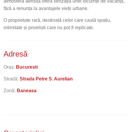
atmosfera aerisită oferă senzația unei locuințe de vacanță,
fără a renunța la avantajele vieții urbane.
O proprietate rară, destinată celor care caută spațiu,
intimitate și priveliști care nu pot fi replicate.
Adresă
Oraș:
Bucuresti
Stradă:
Strada Petre S. Aurelian
Zonă:
Baneasa