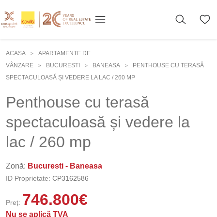
ACASA
APARTAMENTE DE
>
VÂNZARE
BUCURESTI
BANEASA
PENTHOUSE CU TERASĂ
>
>
>
SPECTACULOASĂ ȘI VEDERE LA LAC / 260 MP
Penthouse cu terasă
spectaculoasă și vedere la
lac / 260 mp
Zonă:
Bucuresti - Baneasa
ID Proprietate:
CP3162586
746.800
€
Preț:
Nu se aplică TVA