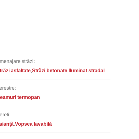
menajare străzi:
trăzi asfaltate
Străzi betonate
Iluminat stradal
erestre:
eamuri termopan
ereți:
aianță
Vopsea lavabilă