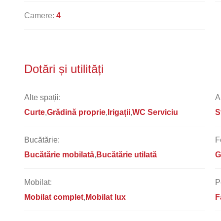
Camere:
4
Dotări și utilități
Alte spații:
A
Curte
Grădină proprie
Irigații
WC Serviciu
S
Bucătărie:
F
Bucătărie mobilată
Bucătărie utilată
G
Mobilat:
P
Mobilat complet
Mobilat lux
F