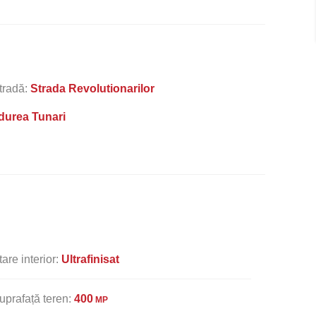
tradă:
Strada Revolutionarilor
durea Tunari
tare interior:
Ultrafinisat
uprafață teren:
400
MP