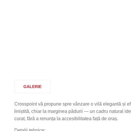
GALERIE
Crosspoint vă propune spre vânzare o vilă elegantă și efic
liniștită, chiar la marginea pădurii — un cadru natural idea
curat, fără a renunța la accesibilitatea față de oraș.
Detalii tehnice: