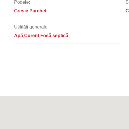
Podele:
S
Gresie
Parchet
C
Utilități generale:
Apă
Curent
Fosă septică