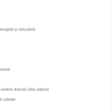
ajată și utilizabilă
rmantă
u vedere directă către pădure
ă calitate