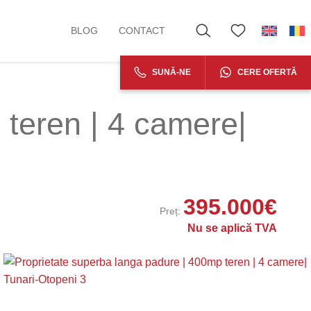
BLOG
CONTACT
SUNĂ-NE
CERE OFERTĂ
 teren | 4 camere|
395.000
€
Preț:
Nu se aplică TVA