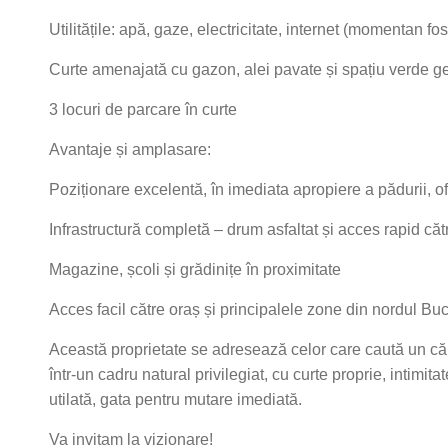
Utilitățile: apă, gaze, electricitate, internet (momentan fo
Curte amenajată cu gazon, alei pavate și spațiu verde g
3 locuri de parcare în curte
Avantaje și amplasare:
Poziționare excelentă, în imediata apropiere a pădurii, of
Infrastructură completă – drum asfaltat și acces rapid căt
Magazine, școli și grădinițe în proximitate
Acces facil către oraș și principalele zone din nordul Buc
Această proprietate se adresează celor care caută un că
într-un cadru natural privilegiat, cu curte proprie, intimi
utilată, gata pentru mutare imediată.
Va invitam la vizionare!