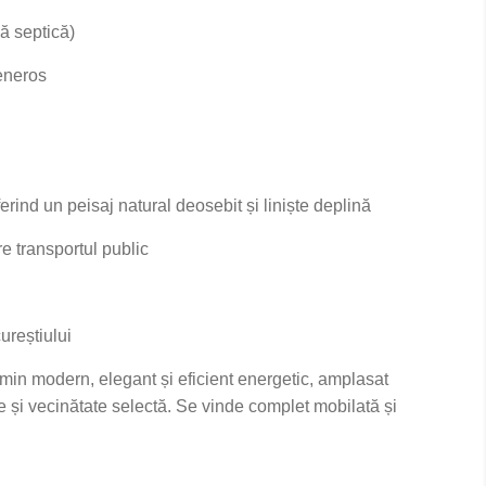
să septică)
eneros
erind un peisaj natural deosebit și liniște deplină
re transportul public
ureștiului
min modern, elegant și eficient energetic, amplasat
tate și vecinătate selectă. Se vinde complet mobilată și