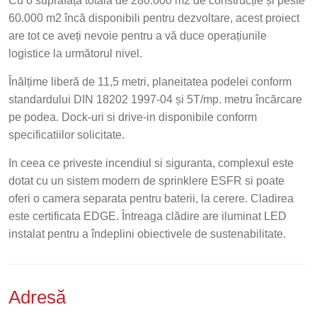
Cu o suprafață totală de 280.000 m2 de construcție și peste
60.000 m2 încă disponibili pentru dezvoltare, acest proiect
are tot ce aveți nevoie pentru a vă duce operațiunile
logistice la următorul nivel.
Înălțime liberă de 11,5 metri, planeitatea podelei conform
standardului DIN 18202 1997-04 și 5T/mp. metru încărcare
pe podea. Dock-uri si drive-in disponibile conform
specificatiilor solicitate.
In ceea ce priveste incendiul si siguranta, complexul este
dotat cu un sistem modern de sprinklere ESFR si poate
oferi o camera separata pentru baterii, la cerere. Cladirea
este certificata EDGE. Întreaga clădire are iluminat LED
instalat pentru a îndeplini obiectivele de sustenabilitate.
Adresă