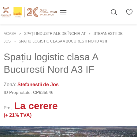
ACASA
SPAȚII INDUSTRIALE DE ÎNCHIRIAT
STEFANESTII DE
>
>
JOS
SPAȚIU LOGISTIC CLASA A BUCURESTI NORD A3 IF
>
Spațiu logistic clasa A
Bucuresti Nord A3 IF
Zonă:
Stefanestii de Jos
ID Proprietate:
CP635846
La cerere
Preț:
(+
21% TVA)