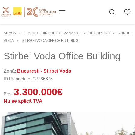
ACASA
SPAȚII DE BIROURI DE VÂNZARE
BUCURESTI
STIRBEI
>
>
>
VODA
STIRBEI VODA OFFICE BUILDING
>
Stirbei Voda Office Building
Zonă:
Bucuresti - Stirbei Voda
ID Proprietate:
CP286873
3.300.000
€
Preț:
Nu se aplică TVA