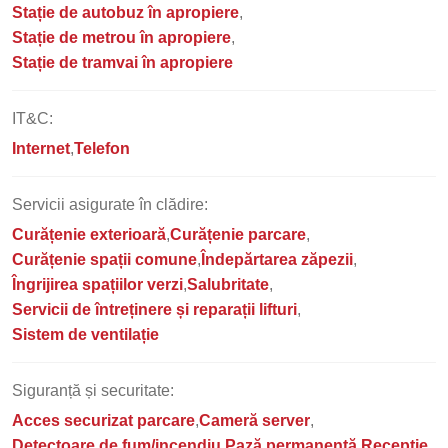
Stație de autobuz în apropiere
Stație de metrou în apropiere
Stație de tramvai în apropiere
IT&C:
Internet
Telefon
Servicii asigurate în clădire:
Curățenie exterioară
Curățenie parcare
Curățenie spații comune
Îndepărtarea zăpezii
Îngrijirea spațiilor verzi
Salubritate
Servicii de întreținere și reparații lifturi
Sistem de ventilație
Siguranță și securitate:
Acces securizat parcare
Cameră server
Detectoare de fum/incendiu
Pază permanentă
Recepție