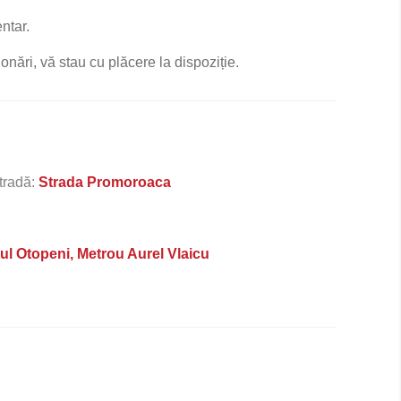
ntar.
nări, vă stau cu plăcere la dispoziție.
tradă:
Strada Promoroaca
l Otopeni, Metrou Aurel Vlaicu