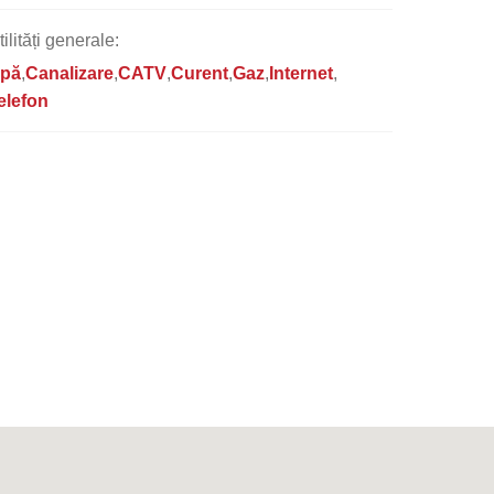
tilități generale:
pă
Canalizare
CATV
Curent
Gaz
Internet
elefon