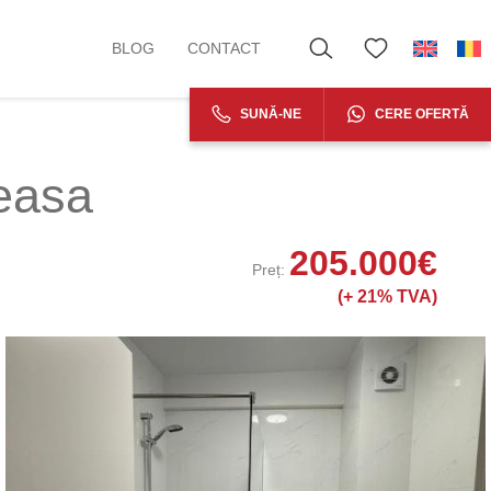
BLOG
CONTACT
SUNĂ-NE
CERE OFERTĂ
easa
205.000
€
Preț:
(+
21% TVA)