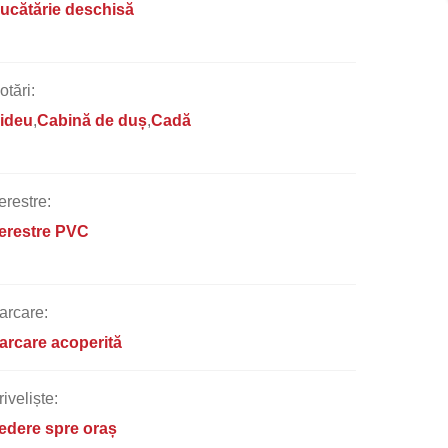
ucătărie deschisă
otări:
ideu
Cabină de duș
Cadă
erestre:
erestre PVC
arcare:
arcare acoperită
riveliște:
edere spre oraș