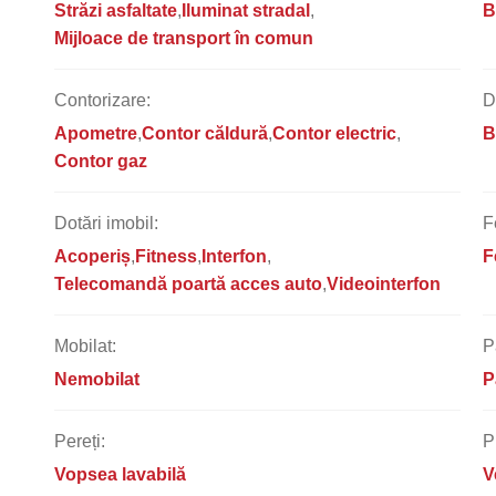
Străzi asfaltate
Iluminat stradal
B
Mijloace de transport în comun
Contorizare:
D
Apometre
Contor căldură
Contor electric
B
Contor gaz
Dotări imobil:
F
Acoperiș
Fitness
Interfon
F
Telecomandă poartă acces auto
Videointerfon
Mobilat:
P
Nemobilat
P
Pereți:
P
Vopsea lavabilă
V