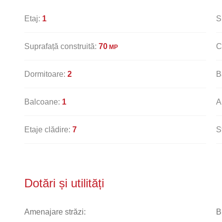
Etaj:
1
S
Suprafață construită:
70
C
MP
Dormitoare:
2
B
Balcoane:
1
A
Etaje clădire:
7
S
Dotări și utilități
Amenajare străzi:
B