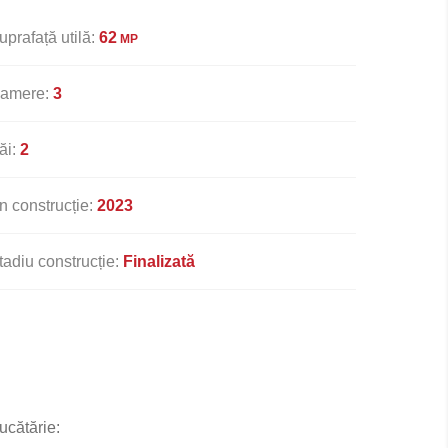
uprafață utilă:
62
MP
amere:
3
ăi:
2
n construcție:
2023
tadiu construcție:
Finalizată
ucătărie: