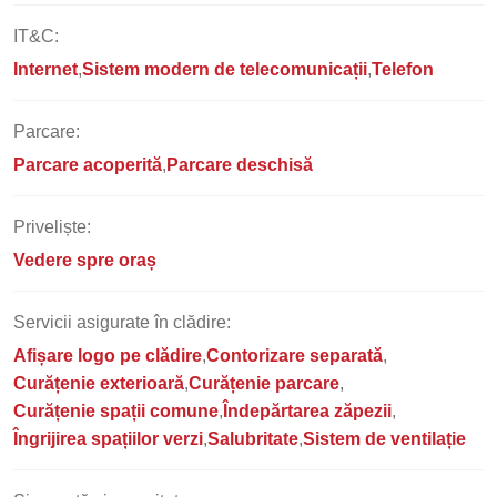
IT&C:
Internet
Sistem modern de telecomunicații
Telefon
Parcare:
Parcare acoperită
Parcare deschisă
Priveliște:
Vedere spre oraș
Servicii asigurate în clădire:
Afișare logo pe clădire
Contorizare separată
Curățenie exterioară
Curățenie parcare
Curățenie spații comune
Îndepărtarea zăpezii
Îngrijirea spațiilor verzi
Salubritate
Sistem de ventilație