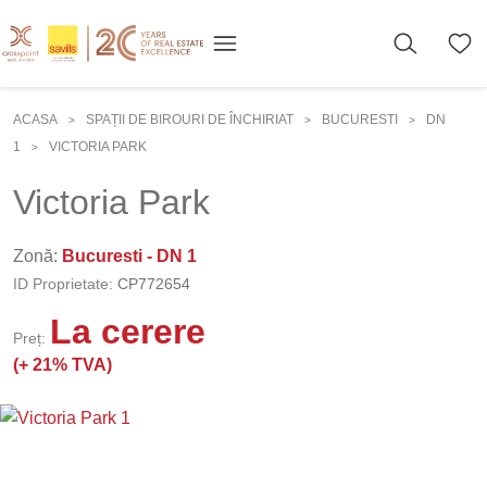
ACASA
SPAȚII DE BIROURI DE ÎNCHIRIAT
BUCURESTI
DN
>
>
>
1
VICTORIA PARK
>
Victoria Park
Zonă:
Bucuresti - DN 1
ID Proprietate:
CP772654
La cerere
Preț:
(+
21% TVA)