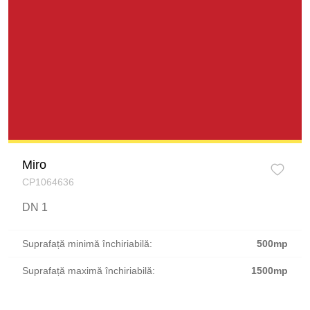
Miro
CP1064636
DN 1
Suprafață minimă închiriabilă:
500mp
Suprafață maximă închiriabilă:
1500mp