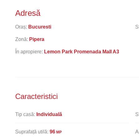
Adresă
Oraș:
Bucuresti
S
Zonă:
Pipera
În apropiere:
Lemon Park Promenada Mall A3
Caracteristici
Tip casă:
Individuală
S
Suprafață utilă:
96
A
MP