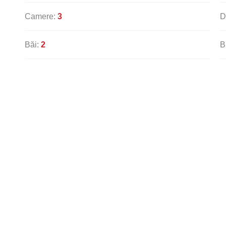
Camere:
3
D
Băi:
2
B