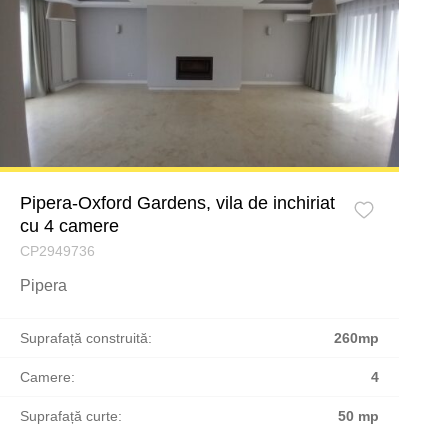
Pipera-Oxford Gardens, vila de inchiriat
cu 4 camere
CP2949736
Pipera
Suprafață construită:
260mp
Camere:
4
Suprafață curte:
50 mp