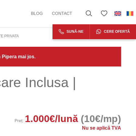
BLOG
CONTACT
SUNĂ-NE
CERE OFERTĂ
TE PRIVATA
n Pipera mai jos.
care Inclusa |
1.000
€
/lună
(10€/mp)
Preț:
Nu se aplică TVA