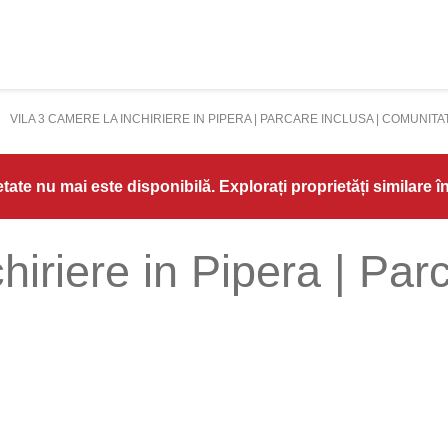
VILA 3 CAMERE LA INCHIRIERE IN PIPERA | PARCARE INCLUSA | COMUNITA
ate nu mai este disponibilă. Explorați proprietăți similare î
hiriere in Pipera | Par