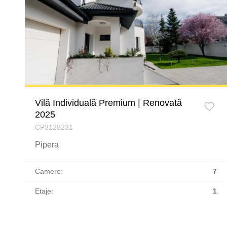
Vilă Individuală Premium | Renovată
2025
CP3128231
Pipera
Camere:
7
Etaje:
1