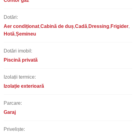
Contor gaz
Dotări:
Aer condiționat
Cabină de duș
Cadă
Dressing
Frigider
Hotă
Șemineu
Dotări imobil:
Piscină privată
Izolații termice:
Izolație exterioară
Parcare:
Garaj
Priveliște: