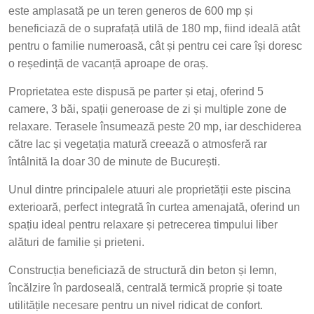
este amplasată pe un teren generos de 600 mp și
beneficiază de o suprafață utilă de 180 mp, fiind ideală atât
pentru o familie numeroasă, cât și pentru cei care își doresc
o reședință de vacanță aproape de oraș.
Proprietatea este dispusă pe parter și etaj, oferind 5
camere, 3 băi, spații generoase de zi și multiple zone de
relaxare. Terasele însumează peste 20 mp, iar deschiderea
către lac și vegetația matură creează o atmosferă rar
întâlnită la doar 30 de minute de București.
Unul dintre principalele atuuri ale proprietății este piscina
exterioară, perfect integrată în curtea amenajată, oferind un
spațiu ideal pentru relaxare și petrecerea timpului liber
alături de familie și prieteni.
Construcția beneficiază de structură din beton și lemn,
încălzire în pardoseală, centrală termică proprie și toate
utilitățile necesare pentru un nivel ridicat de confort.