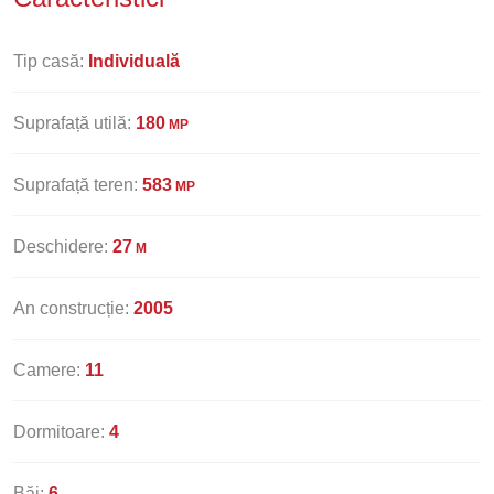
Tip casă:
Individuală
Suprafață utilă:
180
MP
Suprafață teren:
583
MP
Deschidere:
27
M
An construcție:
2005
Camere:
11
Dormitoare:
4
Băi:
6