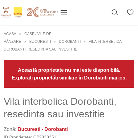
ACASA
CASE / VILE DE
>
VÂNZARE
BUCURESTI
DOROBANTI
VILA INTERBELICA
>
>
>
DOROBANTI, RESEDINTA SAU INVESTITIE
Această proprietate nu mai este disponibilă.
Explorați proprietăți similare în Dorobanti mai jos.
Vila interbelica Dorobanti,
resedinta sau investitie
Zonă:
Bucuresti - Dorobanti
ID Proprietate:
CP2939351