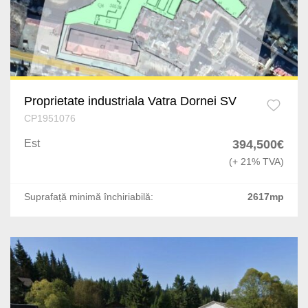
Proprietate industriala Vatra Dornei SV
CP1951076
Est
394,500€
(+ 21% TVA)
Suprafață minimă închiriabilă:
2617mp