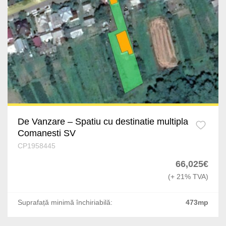
De Vanzare – Spatiu cu destinatie multipla
Comanesti SV
CP1958445
66,025€
(+ 21% TVA)
Suprafață minimă închiriabilă:
473mp