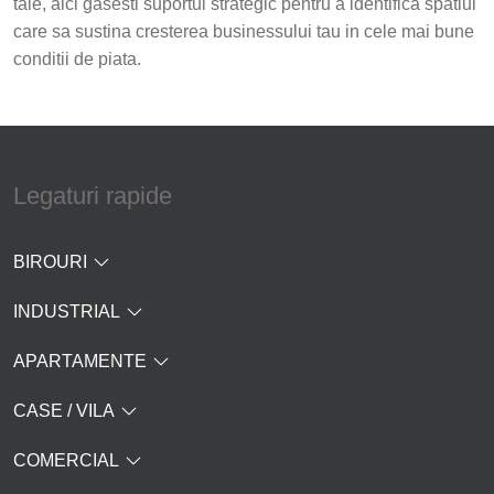
tale, aici gasesti suportul strategic pentru a identifica spatiul
care sa sustina cresterea businessului tau in cele mai bune
conditii de piata.
Legaturi rapide
BIROURI
INDUSTRIAL
APARTAMENTE
CASE / VILA
COMERCIAL