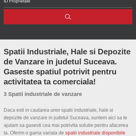
Brasov
Poiana Negrii
Cluj
Vatra Dornei
Sibiu
Scheia
Spatii Industriale, Hale si Depozite
Iasi
de Vanzare in judetul Suceava.
Constanta
Gaseste spatiul potrivit pentru
Arad
activitatea ta comerciala!
Bacau
3 Spatii industriale de vanzare
Hunedoara
Daca esti in cautarea unor spatii industriale, hale si
depozite de vanzare in judetul Suceava, suntem aici sa te
Bihor
ajutam sa gasesti cea mai potrivita solutie pentru afacerea
ta. Oferim o gama variata de
spatii industriale disponibile
Suceava