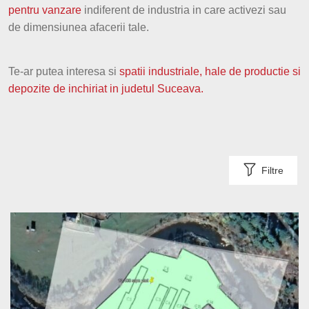
pentru vanzare
indiferent de industria in care activezi sau
Prahova
de dimensiunea afacerii tale.
Dolj
Te-ar putea interesa si
spatii industriale, hale de productie si
Arges
depozite de inchiriat in judetul Suceava.
Mures
Satu Mare
Filtre
Giurgiu
Vaslui
Neamt
Buzau
Braila