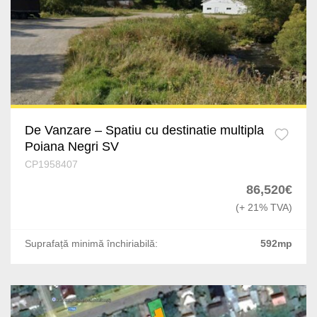
De Vanzare – Spatiu cu destinatie multipla
Poiana Negri SV
CP1958407
86,520€
(+ 21% TVA)
Suprafață minimă închiriabilă:
592mp