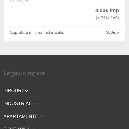
Dragomiresti-Vale
4.00€ /mp
Jilava
(+ 21% TVA)
Varteju
Suprafață minimă închiriabilă:
500mp
Silistea Snagovului
Legaturi rapide
BIROURI
INDUSTRIAL
APARTAMENTE