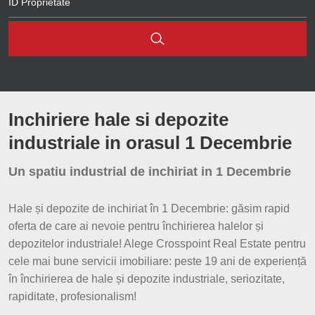
Brasov
Voluntari
Cluj
Tunari
Sibiu
Otopeni
Inchiriere hale si depozite
Iasi
Stefanestii de Jos
industriale in orasul 1 Decembrie
Constanta
Ghermanesti
Un spatiu industrial de inchiriat in 1 Decembrie
Arad
Snagov
Hale și depozite de inchiriat în 1 Decembrie: găsim rapid
Bacau
Chitila
oferta de care ai nevoie pentru închirierea halelor și
depozitelor industriale! Alege Crosspoint Real Estate pentru
Hunedoara
Pantelimon
cele mai bune servicii imobiliare: peste 19 ani de experiență
Bihor
în închirierea de hale și depozite industriale, seriozitate,
Bragadiru
rapiditate, profesionalism!
Suceava