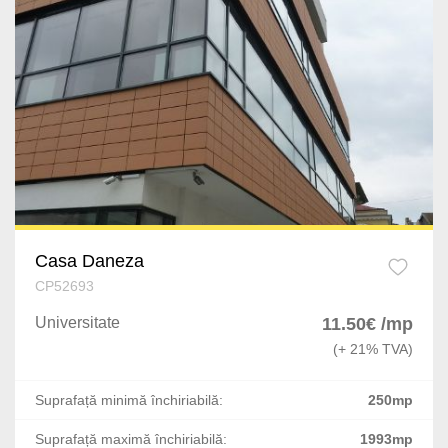
Dragomiresti-Vale
Capitale
Jilava
Cismigiu
Varteju
Gorjului
Silistea Snagovului
Unirii
Domenii
Kiseleff
Casa Daneza
Dacia
CP52693
Universitate
11.50€ /mp
Eminescu
(+ 21% TVA)
P-ta Presei Libere
Suprafață minimă închiriabilă:
250mp
P-ta Romana
Suprafață maximă închiriabilă:
1993mp