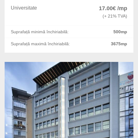
1 Mai
Universitate
17.00€ /mp
(+ 21% TVA)
Calea Calarasilor
Suprafață minimă închiriabilă:
500mp
DN 1
Suprafață maximă închiriabilă:
3675mp
Pantelimon
Mosilor
Turda
P-ta Alba Iulia
Nord
Sebastian
Gara de Nord