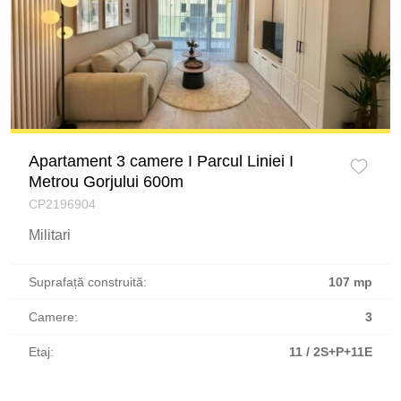
Apartament 3 camere I Parcul Liniei I
Metrou Gorjului 600m
CP2196904
Militari
Suprafață construită:
107 mp
Camere:
3
Etaj:
11 / 2S+P+11E