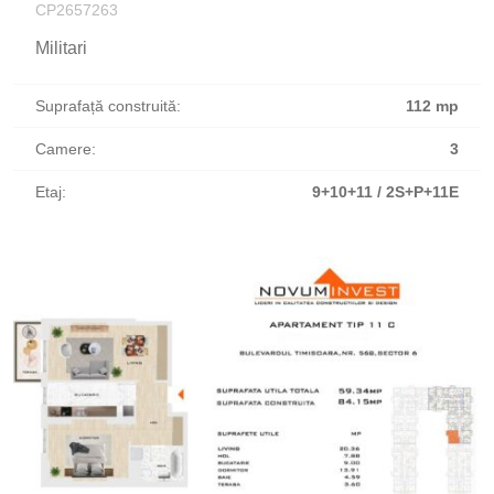
CP2657263
Militari
Suprafață construită:
112 mp
Camere:
3
Etaj:
9+10+11 / 2S+P+11E