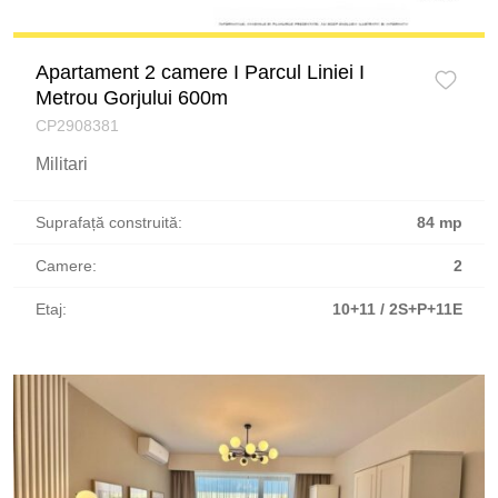
Apartament 2 camere I Parcul Liniei I
Metrou Gorjului 600m
CP2908381
Militari
Suprafață construită:
84 mp
Camere:
2
Etaj:
10+11 / 2S+P+11E