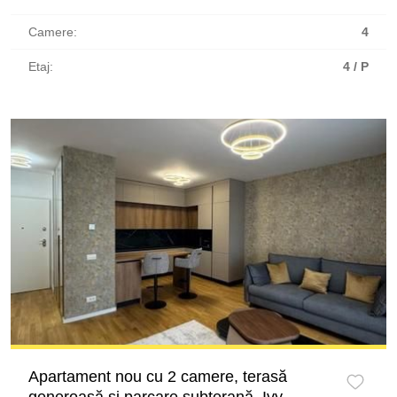
Camere:
4
Etaj:
4 / P
Apartament nou cu 2 camere, terasă
generoasă și parcare subterană–Ivy