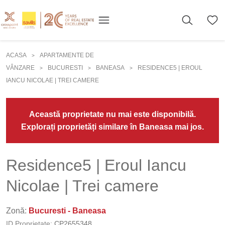
ACASA
APARTAMENTE DE
>
VÂNZARE
BUCURESTI
BANEASA
RESIDENCE5 | EROUL
>
>
>
IANCU NICOLAE | TREI CAMERE
Această proprietate nu mai este disponibilă.
Explorați proprietăți similare în Baneasa mai jos.
Residence5 | Eroul Iancu
Nicolae | Trei camere
Zonă:
Bucuresti - Baneasa
ID Proprietate:
CP2655348