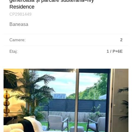
Residence
CP2981449
Baneasa
Camere:
2
Etaj:
1 / P+6E