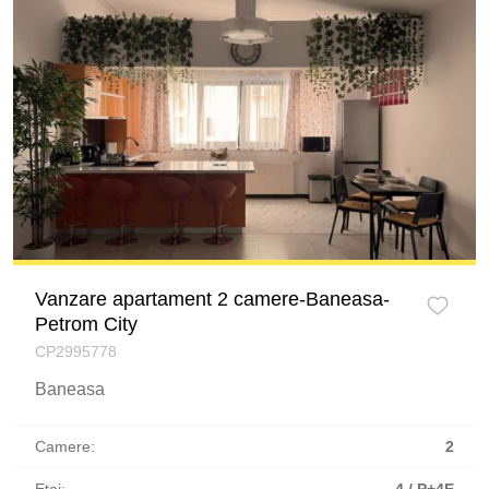
Vanzare apartament 2 camere-Baneasa-
Petrom City
CP2995778
Baneasa
Camere:
2
Etaj:
4 / P+4E