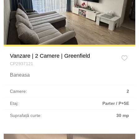
Vanzare | 2 Camere | Greenfield
CP2937121
Baneasa
Camere:
2
Etaj:
Parter / P+5E
Suprafață curte:
30 mp