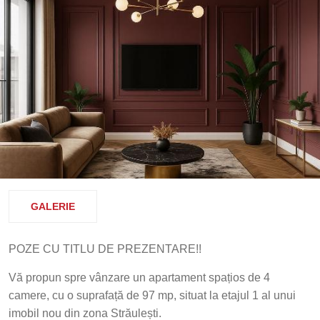
GALERIE
POZE CU TITLU DE PREZENTARE!!
Vă propun spre vânzare un apartament spațios de 4
camere, cu o suprafață de 97 mp, situat la etajul 1 al unui
imobil nou din zona Străulești.